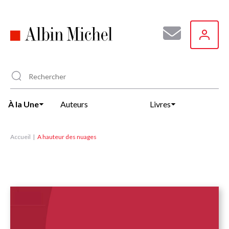
Aller
au
contenu
principal
À la Une
Auteurs
Livres
Accueil
A hauteur des nuages