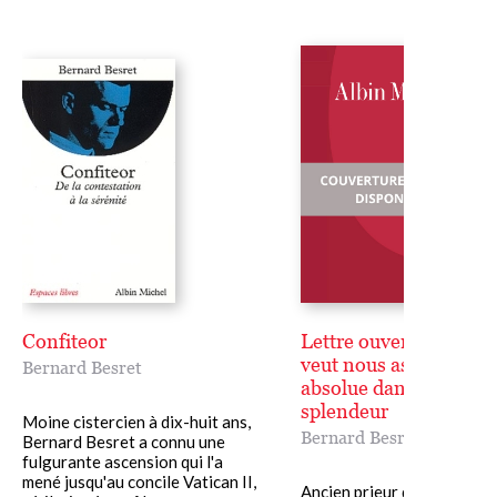
Confiteor
Lettre ouverte au pape
veut nous asséner la v
Bernard Besret
absolue dans toute sa
splendeur
Moine cistercien à dix-huit ans,
Bernard Besret
Bernard Besret a connu une
fulgurante ascension qui l'a
mené jusqu'au concile Vatican II,
Ancien prieur de Boquen,