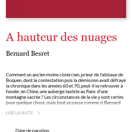
A hauteur des nuages
Bernard Besret
Comment un ancien moine cistercien, prieur de l'abbaye de
Boquen, dont la contestation puis la démission avait défrayé
la chronique dans les années 60 et 70, peut-il se retrouver à
fonder, en Chine, une auberge taoïste au flanc d'une
montagne sacrée ? Les circonstances de la vie y sont certes
pour quelque chose, mais tout se passe comme si Bernard
Besret, éternel pèlerin de l'absolu, avait retrouvé à travers la
LIRE LA SUITE
sagesse chinoise la patrie spirituelle qu'il avait toujours
cherchée.
Date de parution