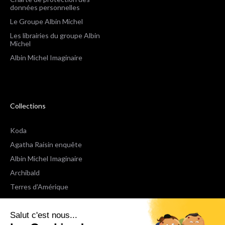
données personnelles
Le Groupe Albin Michel
Les librairies du groupe Albin
Michel
Albin Michel Imaginaire
Collections
Koda
Agatha Raisin enquête
Albin Michel Imaginaire
Archibald
Terres d'Amérique
Espaces Libres Poche
Salut c'est nous...
NOX