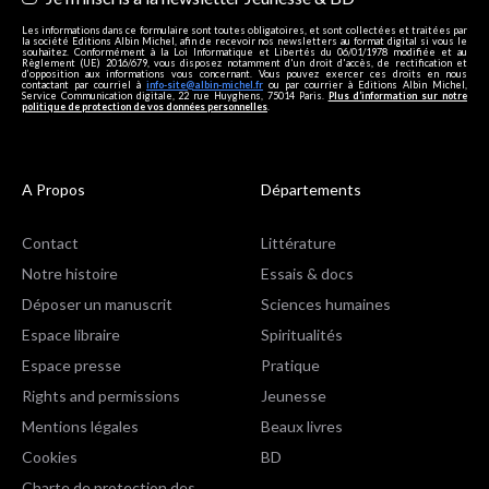
Les informations dans ce formulaire sont toutes obligatoires, et sont collectées et traitées par
la société Editions Albin Michel, afin de recevoir nos newsletters au format digital si vous le
souhaitez. Conformément à la Loi Informatique et Libertés du 06/01/1978 modifiée et au
Règlement (UE) 2016/679, vous disposez notamment d'un droit d'accès, de rectification et
d’opposition aux informations vous concernant. Vous pouvez exercer ces droits en nous
contactant par courriel à
info-site@albin-michel.fr
ou par courrier à Editions Albin Michel,
Service Communication digitale, 22 rue Huyghens, 75014 Paris.
Plus d’information sur notre
politique de protection de vos données personnelles
.
A Propos
Départements
Contact
Littérature
Notre histoire
Essais & docs
Déposer un manuscrit
Sciences humaines
Espace libraire
Spiritualités
Espace presse
Pratique
Rights and permissions
Jeunesse
Mentions légales
Beaux livres
Cookies
BD
Charte de protection des