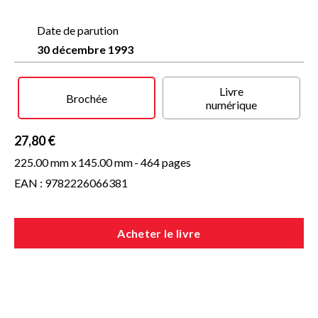
delà, en un mot de la valeur et du sens de sa vie.
Toutes les réflexions, toutes les recherches suscitées par ces
problèmes sont essentiellement inspirées par la croyance en
Date de parution
l'existence d'un Dieu unique, également partagée par tous
30 décembre 1993
ces penseurs. C'est pourquoi on peut légitimement
considérer que les rencontres des théologiens, des
mystiques, des philosophes et des savants juifs, chrétiens et
Livre
musulmans, sont à l'origine de la formation de l'homme
Brochée
numérique
occidental moderne, de sa culture, de sa civilisation.
27,80 €
225.00 mm x
145.00 mm
- 464 pages
EAN : 9782226066381
Acheter le livre