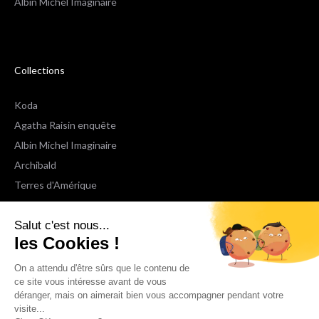
Albin Michel Imaginaire
Collections
Koda
Agatha Raisin enquête
Albin Michel Imaginaire
Archibald
Terres d'Amérique
Espaces Libres Poche
Salut c'est nous...
NOX
les Cookies !
Wiz
Voir toutes les collections
On a attendu d'être sûrs que le contenu de
ce site vous intéresse avant de vous
déranger, mais on aimerait bien vous accompagner pendant votre
Nous suivre
visite...