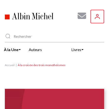
Aller
au
contenu
principal
À la Une
Auteurs
Livres
Accueil
À la croisée des trois monothéismes