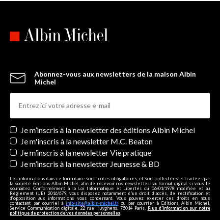
Abonnez-vous aux newsletters de la maison Albin
Michel
Newsletters
Je m’inscris à la newsletter des éditions Albin Michel
Je m'inscris à la newsletter M.C. Beaton
Je m’inscris à la newsletter Vie pratique
Je m’inscris à la newsletter Jeunesse & BD
Les informations dans ce formulaire sont toutes obligatoires, et sont collectées et traitées par
la société Editions Albin Michel, afin de recevoir nos newsletters au format digital si vous le
souhaitez. Conformément à la Loi Informatique et Libertés du 06/01/1978 modifiée et au
Règlement (UE) 2016/679, vous disposez notamment d'un droit d'accès, de rectification et
d’opposition aux informations vous concernant. Vous pouvez exercer ces droits en nous
contactant par courriel à
info-site@albin-michel.fr
ou par courrier à Editions Albin Michel,
Service Communication digitale, 22 rue Huyghens, 75014 Paris.
Plus d’information sur notre
politique de protection de vos données personnelles
.