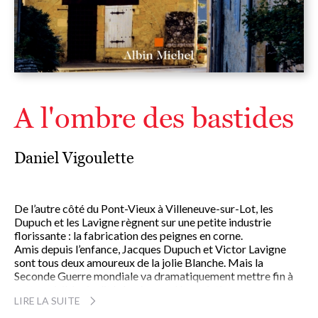
A l'ombre des bastides
Daniel Vigoulette
De l’autre côté du Pont-Vieux à Villeneuve-sur-Lot, les
Dupuch et les Lavigne règnent sur une petite industrie
florissante : la fabrication des peignes en corne.
Amis depuis l’enfance, Jacques Dupuch et Victor Lavigne
sont tous deux amoureux de la jolie Blanche. Mais la
Seconde Guerre mondiale va dramatiquement mettre fin à
cette paisible rivalité. Après une dénonciation anonyme,
LIRE LA SUITE
Jacques est déporté en Silésie. Son retour en 1946 sera
difficile : Blanche, arrêtée par la Gestapo, n’est jamais