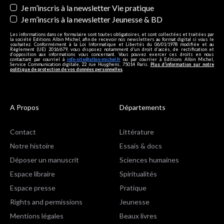
Je m’inscris à la newsletter Vie pratique
Je m’inscris à la newsletter Jeunesse & BD
Les informations dans ce formulaire sont toutes obligatoires, et sont collectées et traitées par
la société Editions Albin Michel, afin de recevoir nos newsletters au format digital si vous le
souhaitez. Conformément à la Loi Informatique et Libertés du 06/01/1978 modifiée et au
Règlement (UE) 2016/679, vous disposez notamment d'un droit d'accès, de rectification et
d’opposition aux informations vous concernant. Vous pouvez exercer ces droits en nous
contactant par courriel à
info-site@albin-michel.fr
ou par courrier à Editions Albin Michel,
Service Communication digitale, 22 rue Huyghens, 75014 Paris.
Plus d’information sur notre
politique de protection de vos données personnelles
.
A Propos
Départements
Contact
Littérature
Notre histoire
Essais & docs
Déposer un manuscrit
Sciences humaines
Espace libraire
Spiritualités
Espace presse
Pratique
Rights and permissions
Jeunesse
Mentions légales
Beaux livres