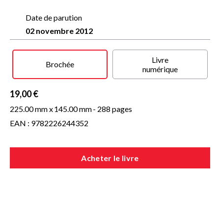
revenue des camps, Victor a disparu, et les peignes en
plastique ont détrôné la corne traditionnelle. Persuadé que
Date de parution
celle qu’il aime est toujours vivante, Jacques décide de
02 novembre 2012
retrouver la jeune femme et de démasquer celui qui l’a trahi.
Haine, jalousie, vengeance… un grand roman ancré dans ce
Sud-Ouest généreux que Daniel Vigoulette connaît bien, un
Livre
magnifique hommage à une profession disparue, celle de ses
Brochée
numérique
aïeux « peigniers » et « biscailleurs. »
19,00 €
225.00 mm x
145.00 mm
- 288 pages
EAN : 9782226244352
Acheter le livre