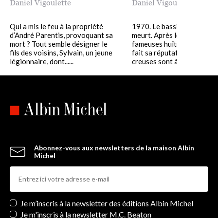
Daniel Vigoulette
Daniel Vigoulette
Qui a mis le feu à la propriété
1970. Le bassin d'Arcachon
d’André Parentis, provoquant sa
meurt. Après les gavettes, 
mort ? Tout semble désigner le
fameuses huîtres plates qu
fils des voisins, Sylvain, un jeune
fait sa réputation, les huît
légionnaire, dont......
creuses sont à leur tour......
Abonnez-vous aux newsletters de la maison Albin
Michel
Newsletters
Je m’inscris à la newsletter des éditions Albin Michel
Je m'inscris à la newsletter M.C. Beaton