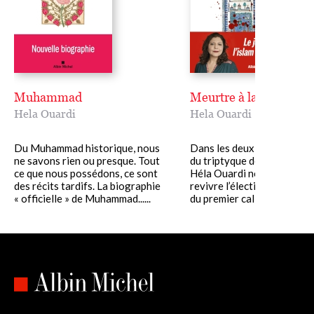
Muhammad
Meurtre à la mosquée
Hela Ouardi
Hela Ouardi
Du Muhammad historique, nous
Dans les deux premiers vo
ne savons rien ou presque. Tout
du triptyque des Califes ma
ce que nous possédons, ce sont
Héla Ouardi nous avait fai
des récits tardifs. La biographie
revivre l’élection mouvem
« officielle » de Muhammad......
du premier calife, Abû......