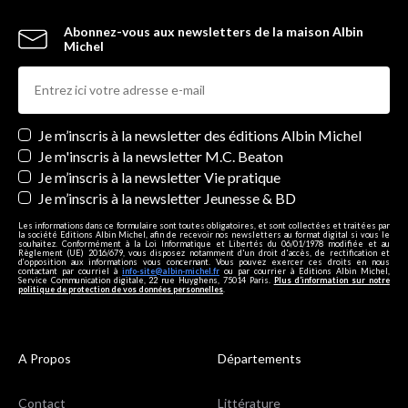
Abonnez-vous aux newsletters de la maison Albin
Michel
Newsletters
Je m’inscris à la newsletter des éditions Albin Michel
Je m'inscris à la newsletter M.C. Beaton
Je m’inscris à la newsletter Vie pratique
Je m’inscris à la newsletter Jeunesse & BD
Les informations dans ce formulaire sont toutes obligatoires, et sont collectées et traitées par
la société Editions Albin Michel, afin de recevoir nos newsletters au format digital si vous le
souhaitez. Conformément à la Loi Informatique et Libertés du 06/01/1978 modifiée et au
Règlement (UE) 2016/679, vous disposez notamment d'un droit d'accès, de rectification et
d’opposition aux informations vous concernant. Vous pouvez exercer ces droits en nous
contactant par courriel à
info-site@albin-michel.fr
ou par courrier à Editions Albin Michel,
Service Communication digitale, 22 rue Huyghens, 75014 Paris.
Plus d’information sur notre
politique de protection de vos données personnelles
.
A Propos
Départements
Contact
Littérature