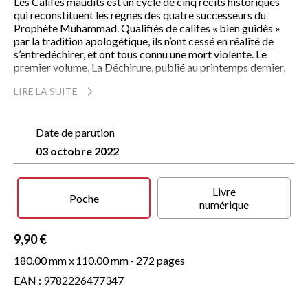
Les Califes maudits est un cycle de cinq récits historiques
qui reconstituent les règnes des quatre successeurs du
Prophète Muhammad. Qualifiés de califes « bien guidés »
par la tradition apologétique, ils n’ont cessé en réalité de
s’entredéchirer, et ont tous connu une mort violente. Le
premier volume, La Déchirure, publié au printemps dernier,
nous faisait revivre comme une tragédie grecque la
LIRE LA SUITE
confrontation acharnée des prétendants au califat, et la
malédiction proférée contre eux par Fatima, la fille du
Prophète, dépossédée de son héritage. Ce deuxième volume
nous entraîne, après le coup d’Etat d’Abou Bakr, dans ce que
Date de parution
l’on a appelé les « guerres d’apostasie », la religion étant
03 octobre 2022
alors instrumentalisée dans les luttes meurtrières pour le
pouvoir. C’est un baptême de sang que va connaître le
Califat : les musulmans vont s’entretuer par milliers, dans
Livre
une violence fondatrice dont les répliques se ressentent
Poche
numérique
jusqu’à aujourd’hui…
9,90 €
180.00 mm x
110.00 mm
- 272 pages
EAN : 9782226477347