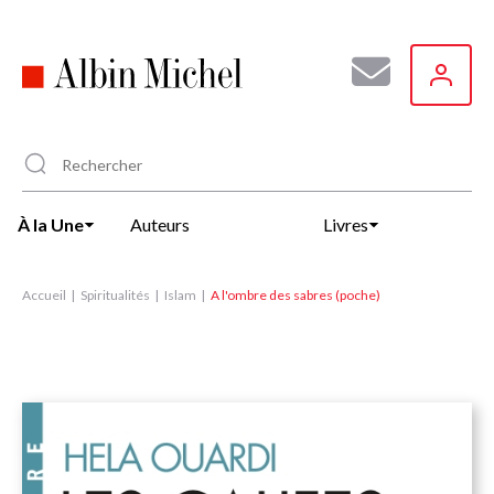
Aller
au
contenu
principal
À la Une
Auteurs
Livres
Accueil
Spiritualités
Islam
A l'ombre des sabres (poche)