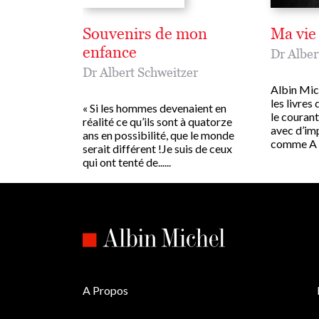
Souvenirs de mon
Ma vie
enfance
Dr Alber
Dr Albert Schweitzer
Albin Mich
les livres
« Si les hommes devenaient en
le courant
réalité ce qu’ils sont à quatorze
avec d’im
ans en possibilité, que le monde
comme A l’o
serait différent !Je suis de ceux
qui ont tenté de......
A Propos