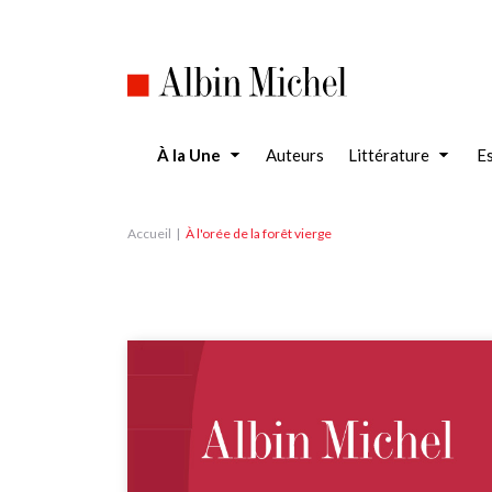
Aller
au
contenu
principal
À la Une
Auteurs
Littérature
Es
Accueil
À l'orée de la forêt vierge