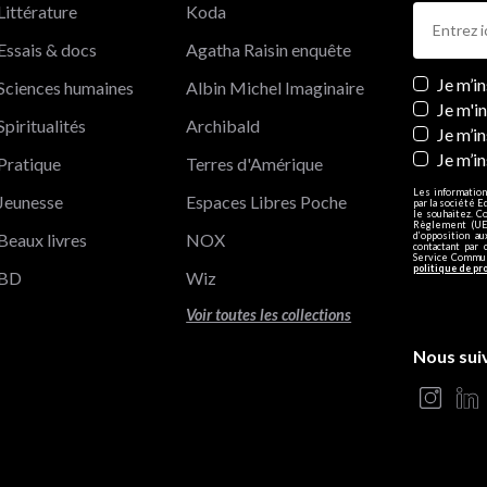
Littérature
Koda
Essais & docs
Agatha Raisin enquête
Newslett
Je m’i
Sciences humaines
Albin Michel Imaginaire
Je m'i
Spiritualités
Archibald
Je m’in
Je m’i
Pratique
Terres d'Amérique
Les information
Jeunesse
Espaces Libres Poche
par la société E
le souhaitez. C
Règlement (UE)
Beaux livres
NOX
d’opposition a
contactant par 
Service Communi
politique de pr
BD
Wiz
Voir toutes les collections
Nous sui