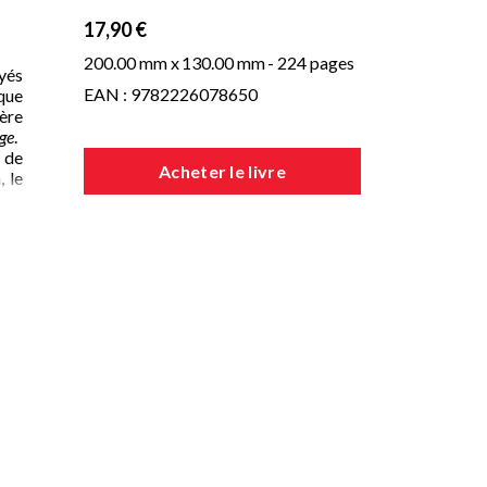
17,90 €
200.00 mm x
130.00 mm
- 224 pages
yés
EAN : 9782226078650
 que
vère
rge
.
 de
Acheter le livre
 le
rix
ine
ne,
 en
e et
zer,
eur
t de
n de
onté
ment
que