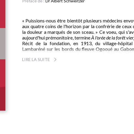
Préface de :
Dr Albert Schweitzer
« Puissions-nous être bientôt plusieurs médecins envo
aux quatre coins de l'horizon par la confrérie de ceux
la douleur a marqués de son sceau. » Ce voeu, qui s'a
aujourd'hui prémonitoire, termine
À l'orée de la forêt vie
Récit de la fondation, en 1913, du village-hôpital
Lambaréné sur les bords du fleuve Ogooué au Gabon,
célèbre livre du docteur Schweitzer (1875-1965), p
LIRE LA SUITE
Nobel de la Paix et grand pionnier de la médec
humanitaire, demeure un classique de l'aventure humai
qui a fait rêver des générations entières d'écoliers
France et dans le monde. Au-delà du contexte politiqu
culturel dans lequel est née l'oeuvre d'Albert Schweit
c'est l'extraordinaire force d'âme de ce jeune past
ayant abandonné une brillante carrière de théologien e
musicien pour aller soulager la souffrance humaine loi
son Alsace natale qui force notre admiration.
L'élévation spirituelle de sa pensée, son inflexible vol
et sa philosophie centrée sur la nécessité de l'engage
éthique font de son témoignage un message plus 
jamais d'actualité.