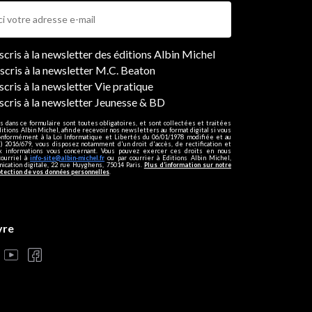
ers
nscris à la newsletter des éditions Albin Michel
nscris à la newsletter M.C. Beaton
scris à la newsletter Vie pratique
nscris à la newsletter Jeunesse & BD
s dans ce formulaire sont toutes obligatoires, et sont collectées et traitées
ditions Albin Michel, afin de recevoir nos newsletters au format digital si vous
onformément à la Loi Informatique et Libertés du 06/01/1978 modifiée et au
 2016/679, vous disposez notamment d'un droit d'accès, de rectification et
ux informations vous concernant. Vous pouvez exercer ces droits en nous
courriel à
info-site@albin-michel.fr
ou par courrier à Editions Albin Michel,
cation digitale, 22 rue Huyghens, 75014 Paris.
Plus d’information sur notre
otection de vos données personnelles
.
vre