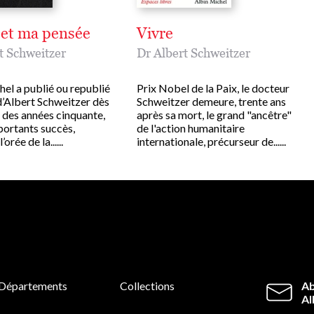
 et ma pensée
Vivre
t Schweitzer
Dr Albert Schweitzer
el a publié ou republié
Prix Nobel de la Paix, le docteur
 d’Albert Schweitzer dès
Schweitzer demeure, trente ans
 des années cinquante,
après sa mort, le grand "ancêtre"
portants succès,
de l'action humanitaire
rée de la......
internationale, précurseur de......
Départements
Collections
Ab
Al