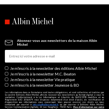
Abonnez-vous aux newsletters de la maison Albin
Michel
Newsletters
Je m’inscris à la newsletter des éditions Albin Michel
Je m'inscris à la newsletter M.C. Beaton
Je m’inscris à la newsletter Vie pratique
Je m’inscris à la newsletter Jeunesse & BD
Les informations dans ce formulaire sont toutes obligatoires, et sont collectées et traitées par
la société Editions Albin Michel, afin de recevoir nos newsletters au format digital si vous le
souhaitez. Conformément à la Loi Informatique et Libertés du 06/01/1978 modifiée et au
Règlement (UE) 2016/679, vous disposez notamment d'un droit d'accès, de rectification et
d’opposition aux informations vous concernant. Vous pouvez exercer ces droits en nous
contactant par courriel à
info-site@albin-michel.fr
ou par courrier à Editions Albin Michel,
Service Communication digitale, 22 rue Huyghens, 75014 Paris.
Plus d’information sur notre