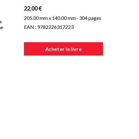
22,00 €
205.00 mm x
140.00 mm
- 304 pages
a
EAN : 9782226317223
ne
Acheter le livre
des
s
 sa
t