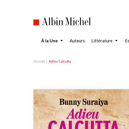
Aller
au
contenu
principal
À la Une
Auteurs
Littérature
Es
Accueil
Adieu Calcutta