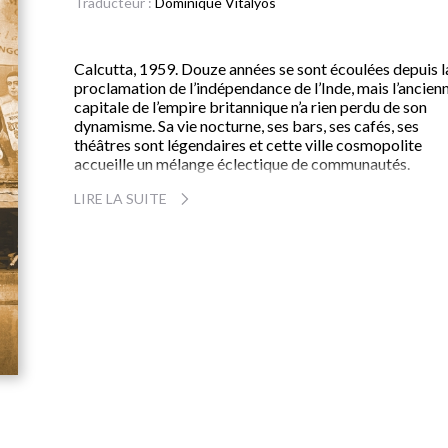
Traducteur :
Dominique Vitalyos
Calcutta, 1959. Douze années se sont écoulées depuis l
proclamation de l’indépendance de l’Inde, mais l’ancien
capitale de l’empire britannique n’a rien perdu de son
dynamisme. Sa vie nocturne, ses bars, ses cafés, ses
théâtres sont légendaires et cette ville cosmopolite
accueille un mélange éclectique de communautés.
Robert Ryan, un Anglo-Indien, a un bon poste dans l’un 
LIRE LA SUITE
meilleurs cabinets juridiques, une épouse merveilleuse,
Grace, et deux ravissantes filles qui ont chacune trouvé
une place dans la société de Calcutta.
Pourtant Robert est profondément malheureux. Depui
que les Anglais ont laissé le pays aux mains de ces
autochtones qu’il méprise, une idée l’obsède : retrouver
chère Angleterre, qu’il n’a pourtant jamais connue. Les
lettres de sa sœur évoquant la misère des classes
moyennes anglaises ne sont pas parvenues à altérer la
vision idyllique du pays de ses ancêtres. Mais Robert es
soudain assailli par le doute à l’idée de tout abandonner
pour se lancer dans un futur bien incertain.