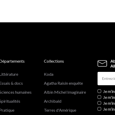
Dans ce premier roman à la fois drôle, émouvant et
captivant
,
Bunny Suraiya fait revivre avec éclat le Calc
des années 1960, et pose une question cruciale : qu’est-
que la patrie ?
Départements
Collections
Ab
Al
Littérature
Koda
Essais & docs
Agatha Raisin enquête
Newslett
Je m’i
Sciences humaines
Albin Michel Imaginaire
Je m'i
Spiritualités
Archibald
Je m’in
Je m’i
Pratique
Terres d'Amérique