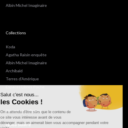
Albin Michel Imaginaire
Collections
Koda
Agatha Raisin enquête
Albin Michel Imaginaire
Archibald
Terres d'Amérique
Espaces Libres Poche
Salut c'est nous...
NOX
les Cookies !
Wiz
Voir toutes les collections
On a attendu d'être sûrs que le contenu de
ce site vous intéresse avant de vous
déranger, mais on aimerait bien vous accompagner pendant votre
Nous suivre