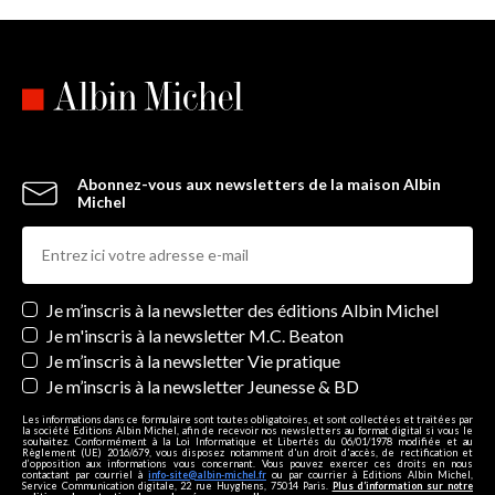
Abonnez-vous aux newsletters de la maison Albin
Michel
Newsletters
Je m’inscris à la newsletter des éditions Albin Michel
Je m'inscris à la newsletter M.C. Beaton
Je m’inscris à la newsletter Vie pratique
Je m’inscris à la newsletter Jeunesse & BD
Les informations dans ce formulaire sont toutes obligatoires, et sont collectées et traitées par
la société Editions Albin Michel, afin de recevoir nos newsletters au format digital si vous le
souhaitez. Conformément à la Loi Informatique et Libertés du 06/01/1978 modifiée et au
Règlement (UE) 2016/679, vous disposez notamment d'un droit d'accès, de rectification et
d’opposition aux informations vous concernant. Vous pouvez exercer ces droits en nous
contactant par courriel à
info-site@albin-michel.fr
ou par courrier à Editions Albin Michel,
Service Communication digitale, 22 rue Huyghens, 75014 Paris.
Plus d’information sur notre