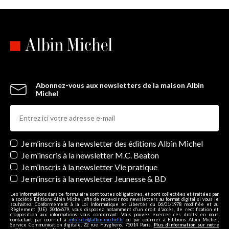
Abonnez-vous aux newsletters de la maison Albin
Michel
Newsletters
Je m’inscris à la newsletter des éditions Albin Michel
Je m'inscris à la newsletter M.C. Beaton
Je m’inscris à la newsletter Vie pratique
Je m’inscris à la newsletter Jeunesse & BD
Les informations dans ce formulaire sont toutes obligatoires, et sont collectées et traitées par
la société Editions Albin Michel, afin de recevoir nos newsletters au format digital si vous le
souhaitez. Conformément à la Loi Informatique et Libertés du 06/01/1978 modifiée et au
Règlement (UE) 2016/679, vous disposez notamment d'un droit d'accès, de rectification et
d’opposition aux informations vous concernant. Vous pouvez exercer ces droits en nous
contactant par courriel à
info-site@albin-michel.fr
ou par courrier à Editions Albin Michel,
Service Communication digitale, 22 rue Huyghens, 75014 Paris.
Plus d’information sur notre