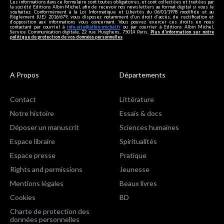
Les informations dans ce formulaire sont toutes obligatoires, et sont collectées et traitées par
la société Editions Albin Michel, afin de recevoir nos newsletters au format digital si vous le
souhaitez. Conformément à la Loi Informatique et Libertés du 06/01/1978 modifiée et au
Règlement (UE) 2016/679, vous disposez notamment d'un droit d'accès, de rectification et
d’opposition aux informations vous concernant. Vous pouvez exercer ces droits en nous
contactant par courriel à
info-site@albin-michel.fr
ou par courrier à Editions Albin Michel,
Service Communication digitale, 22 rue Huyghens, 75014 Paris.
Plus d’information sur notre
politique de protection de vos données personnelles
.
A Propos
Départements
Contact
Littérature
Notre histoire
Essais & docs
Déposer un manuscrit
Sciences humaines
Espace libraire
Spiritualités
Espace presse
Pratique
Rights and permissions
Jeunesse
Mentions légales
Beaux livres
Cookies
BD
Charte de protection des
données personnelles