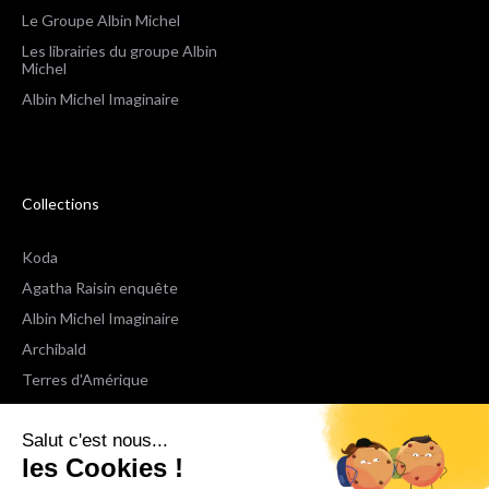
Le Groupe Albin Michel
Les librairies du groupe Albin
Michel
Albin Michel Imaginaire
Collections
Koda
Agatha Raisin enquête
Albin Michel Imaginaire
Archibald
Terres d'Amérique
Espaces Libres Poche
Salut c'est nous...
NOX
les Cookies !
Wiz