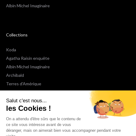
Albin Michel Imaginaire
Collections
Koda
Agatha Raisin enquête
Albin Michel Imaginaire
Archibald
Terres d'Amérique
Espaces Libres Poche
Salut c'est nous...
NOX
les Cookies !
Wiz
Voir toutes les collections
On a attendu d'être sûrs que le contenu de
ce site vous intéresse avant de vous
déranger, mais on aimerait bien vous accompagner pendant votre
Nous suivre