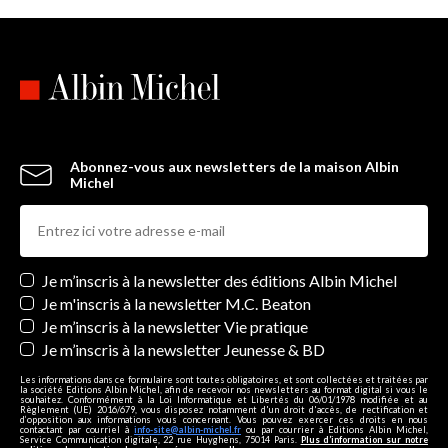
Abonnez-vous aux newsletters de la maison Albin
Michel
Newsletters
Je m’inscris à la newsletter des éditions Albin Michel
Je m'inscris à la newsletter M.C. Beaton
Je m’inscris à la newsletter Vie pratique
Je m’inscris à la newsletter Jeunesse & BD
Les informations dans ce formulaire sont toutes obligatoires, et sont collectées et traitées par
la société Editions Albin Michel, afin de recevoir nos newsletters au format digital si vous le
souhaitez. Conformément à la Loi Informatique et Libertés du 06/01/1978 modifiée et au
Règlement (UE) 2016/679, vous disposez notamment d'un droit d'accès, de rectification et
d’opposition aux informations vous concernant. Vous pouvez exercer ces droits en nous
contactant par courriel à
info-site@albin-michel.fr
ou par courrier à Editions Albin Michel,
Service Communication digitale, 22 rue Huyghens, 75014 Paris.
Plus d’information sur notre