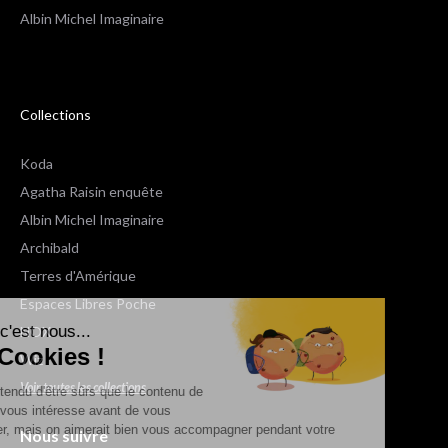
Albin Michel Imaginaire
Collections
Koda
Agatha Raisin enquête
Albin Michel Imaginaire
Archibald
Terres d'Amérique
Espaces Libres Poche
Salut c'est nous...
NOX
les Cookies !
Wiz
Voir toutes les collections
On a attendu d'être sûrs que le contenu de
ce site vous intéresse avant de vous
déranger, mais on aimerait bien vous accompagner pendant votre
Nous suivre