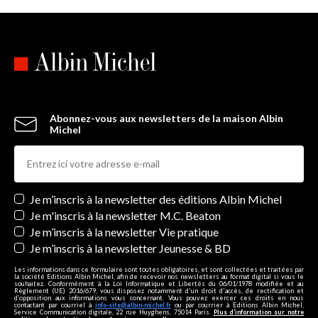
Abonnez-vous aux newsletters de la maison Albin
Michel
Newsletters
Je m’inscris à la newsletter des éditions Albin Michel
Je m'inscris à la newsletter M.C. Beaton
Je m’inscris à la newsletter Vie pratique
Je m’inscris à la newsletter Jeunesse & BD
Les informations dans ce formulaire sont toutes obligatoires, et sont collectées et traitées par
la société Editions Albin Michel, afin de recevoir nos newsletters au format digital si vous le
souhaitez. Conformément à la Loi Informatique et Libertés du 06/01/1978 modifiée et au
Règlement (UE) 2016/679, vous disposez notamment d'un droit d'accès, de rectification et
d’opposition aux informations vous concernant. Vous pouvez exercer ces droits en nous
contactant par courriel à
info-site@albin-michel.fr
ou par courrier à Editions Albin Michel,
Service Communication digitale, 22 rue Huyghens, 75014 Paris.
Plus d’information sur notre