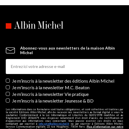
Abonnez-vous aux newsletters de la maison Albin
Michel
Newsletters
Je m’inscris à la newsletter des éditions Albin Michel
Je m'inscris à la newsletter M.C. Beaton
Je m’inscris à la newsletter Vie pratique
Je m’inscris à la newsletter Jeunesse & BD
Les informations dans ce formulaire sont toutes obligatoires, et sont collectées et traitées par
la société Editions Albin Michel, afin de recevoir nos newsletters au format digital si vous le
souhaitez. Conformément à la Loi Informatique et Libertés du 06/01/1978 modifiée et au
Règlement (UE) 2016/679, vous disposez notamment d'un droit d'accès, de rectification et
d’opposition aux informations vous concernant. Vous pouvez exercer ces droits en nous
contactant par courriel à
info-site@albin-michel.fr
ou par courrier à Editions Albin Michel,
Service Communication digitale, 22 rue Huyghens, 75014 Paris.
Plus d’information sur notre