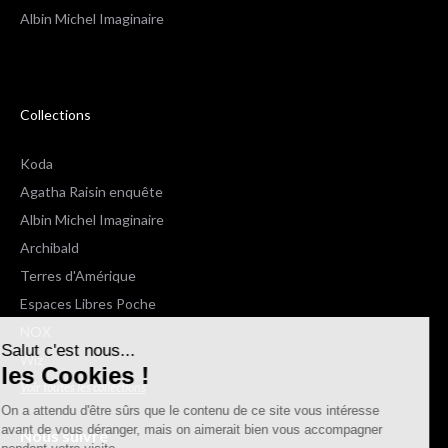
Albin Michel Imaginaire
Collections
Koda
Agatha Raisin enquête
Albin Michel Imaginaire
Archibald
Terres d'Amérique
Espaces Libres Poche
NOX
Salut c'est nous...
Wiz
les Cookies !
Voir toutes les collections
On a attendu d'être sûrs que le contenu de ce site vous intéresse
avant de vous déranger, mais on aimerait bien vous accompagner
Nous suivre