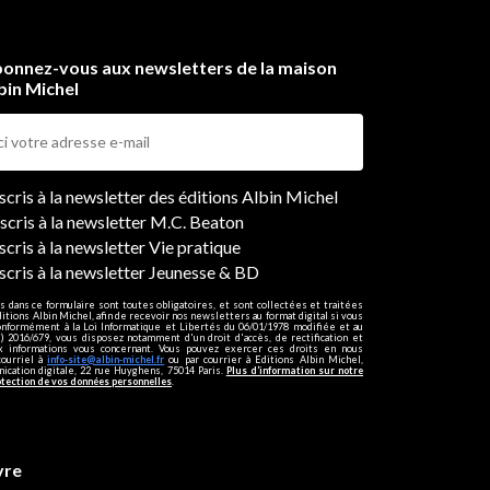
onnez-vous aux newsletters de la maison
bin Michel
ers
nscris à la newsletter des éditions Albin Michel
nscris à la newsletter M.C. Beaton
scris à la newsletter Vie pratique
nscris à la newsletter Jeunesse & BD
s dans ce formulaire sont toutes obligatoires, et sont collectées et traitées
ditions Albin Michel, afin de recevoir nos newsletters au format digital si vous
onformément à la Loi Informatique et Libertés du 06/01/1978 modifiée et au
 2016/679, vous disposez notamment d'un droit d'accès, de rectification et
ux informations vous concernant. Vous pouvez exercer ces droits en nous
courriel à
info-site@albin-michel.fr
ou par courrier à Editions Albin Michel,
cation digitale, 22 rue Huyghens, 75014 Paris.
Plus d’information sur notre
otection de vos données personnelles
.
vre