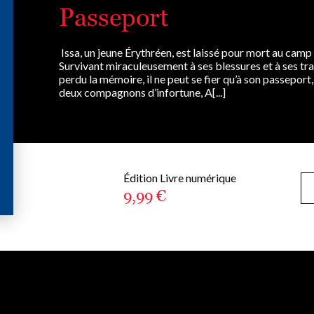
Passeport
Issa, un jeune Érythréen, est laissé pour mort au camp d
Survivant miraculeusement à ses blessures et à ses t
perdu la mémoire, il ne peut se fier qu’à son passeport
deux compagnons d’infortune, A[...]
Édition Livre numérique
9,99 €