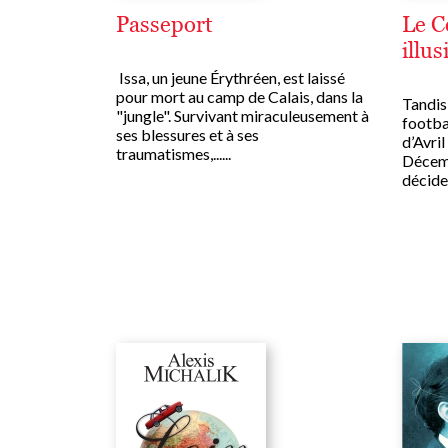
Passeport
Le C
illus
Issa, un jeune Érythréen, est laissé
pour mort au camp de Calais, dans la
Tandis
"jungle". Survivant miraculeusement à
footbal
ses blessures et à ses
d’Avril
traumatismes,......
Décemb
décide d