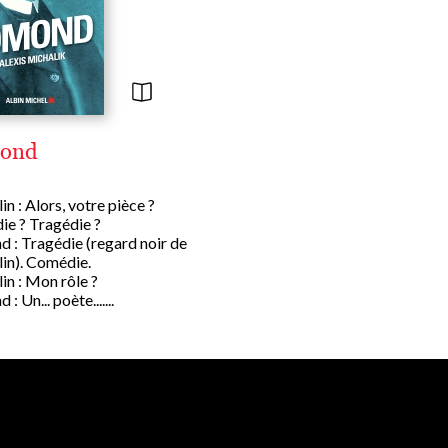
ond
n : Alors, votre pièce ?
e ? Tragédie ?
 : Tragédie (regard noir de
in). Comédie.
in : Mon rôle ?
: Un... poète.......