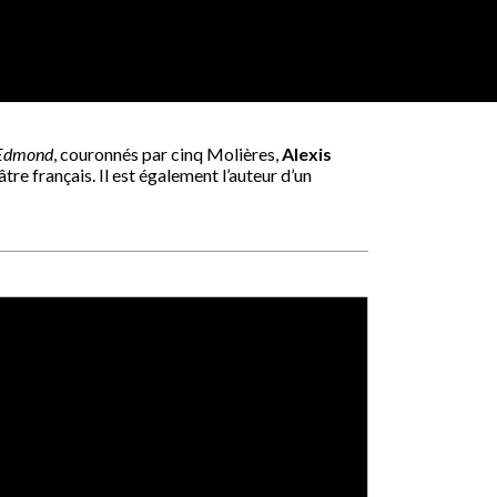
Edmond
, couronnés par cinq Molières,
Alexis
re français. Il est également l’auteur d’un