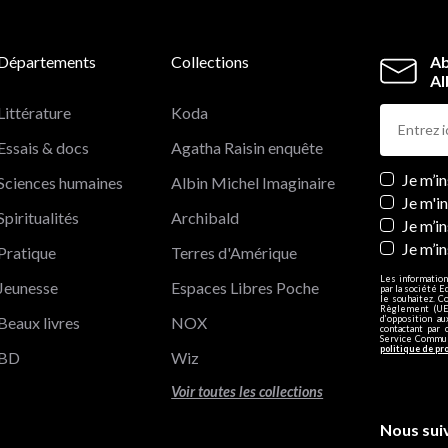
Départements
Collections
Ab
Al
Littérature
Koda
Essais & docs
Agatha Raisin enquête
Newslett
Je m’i
Sciences humaines
Albin Michel Imaginaire
Je m'i
Spiritualités
Archibald
Je m’in
Je m’i
Pratique
Terres d'Amérique
Les information
Jeunesse
Espaces Libres Poche
par la société E
le souhaitez. C
Règlement (UE)
Beaux livres
NOX
d’opposition a
contactant par 
Service Communi
politique de pr
BD
Wiz
Voir toutes les collections
Nous sui