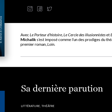
Avec
Le Porteur d’histoire
,
Le Cercle des illusionnistes
et
Michalik
s’est imposé comme l’un des prodiges du théât
premier roman,
Loin
.
Sa dernière parution
LITTÉRATURE,
THÉÂTRE