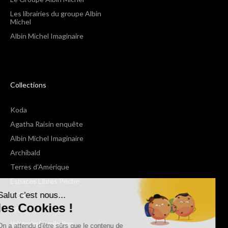
Les librairies du groupe Albin
Michel
Albin Michel Imaginaire
Collections
Koda
Agatha Raisin enquête
Albin Michel Imaginaire
Archibald
Terres d'Amérique
Espaces Libres Poche
Salut c'est nous...
NOX
les Cookies !
Wiz
Voir toutes les collections
On a attendu d'être sûrs que le contenu de