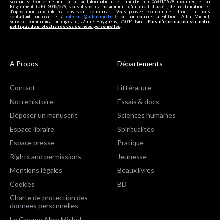
souhaitez. Conformément à la Loi Informatique et Libertés du 06/01/1978 modifiée et au
Règlement (UE) 2016/679, vous disposez notamment d'un droit d'accès, de rectification et
d’opposition aux informations vous concernant. Vous pouvez exercer ces droits en nous
contactant par courriel à
info-site@albin-michel.fr
ou par courrier à Editions Albin Michel,
Service Communication digitale, 22 rue Huyghens, 75014 Paris.
Plus d’information sur notre
politique de protection de vos données personnelles
.
A Propos
Départements
Contact
Littérature
Notre histoire
Essais & docs
Déposer un manuscrit
Sciences humaines
Espace libraire
Spiritualités
Espace presse
Pratique
Rights and permissions
Jeunesse
Mentions légales
Beaux livres
Cookies
BD
Charte de protection des
données personnelles
Le Groupe Albin Michel