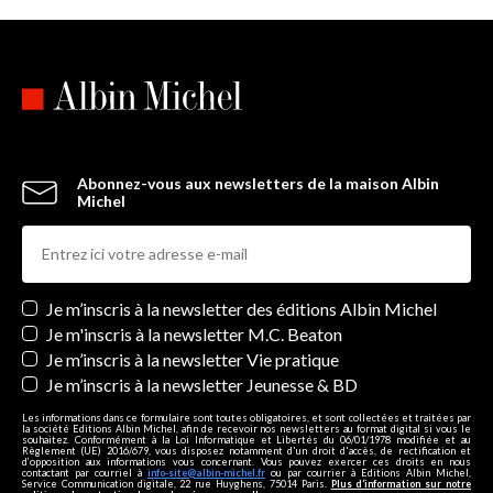
Abonnez-vous aux newsletters de la maison Albin
Michel
Newsletters
Je m’inscris à la newsletter des éditions Albin Michel
Je m'inscris à la newsletter M.C. Beaton
Je m’inscris à la newsletter Vie pratique
Je m’inscris à la newsletter Jeunesse & BD
Les informations dans ce formulaire sont toutes obligatoires, et sont collectées et traitées par
la société Editions Albin Michel, afin de recevoir nos newsletters au format digital si vous le
souhaitez. Conformément à la Loi Informatique et Libertés du 06/01/1978 modifiée et au
Règlement (UE) 2016/679, vous disposez notamment d'un droit d'accès, de rectification et
d’opposition aux informations vous concernant. Vous pouvez exercer ces droits en nous
contactant par courriel à
info-site@albin-michel.fr
ou par courrier à Editions Albin Michel,
Service Communication digitale, 22 rue Huyghens, 75014 Paris.
Plus d’information sur notre