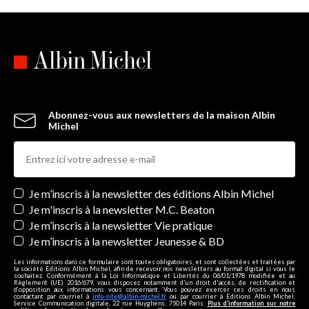
Abonnez-vous aux newsletters de la maison Albin
Michel
Newsletters
Je m’inscris à la newsletter des éditions Albin Michel
Je m'inscris à la newsletter M.C. Beaton
Je m’inscris à la newsletter Vie pratique
Je m’inscris à la newsletter Jeunesse & BD
Les informations dans ce formulaire sont toutes obligatoires, et sont collectées et traitées par
la société Editions Albin Michel, afin de recevoir nos newsletters au format digital si vous le
souhaitez. Conformément à la Loi Informatique et Libertés du 06/01/1978 modifiée et au
Règlement (UE) 2016/679, vous disposez notamment d'un droit d'accès, de rectification et
d’opposition aux informations vous concernant. Vous pouvez exercer ces droits en nous
contactant par courriel à
info-site@albin-michel.fr
ou par courrier à Editions Albin Michel,
Service Communication digitale, 22 rue Huyghens, 75014 Paris.
Plus d’information sur notre