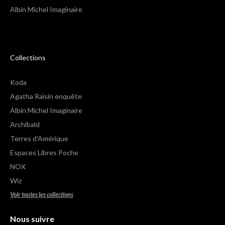
Albin Michel Imaginaire
Collections
Koda
Agatha Raisin enquête
Albin Michel Imaginaire
Archibald
Terres d'Amérique
Espaces Libres Poche
NOX
.
Wiz
 !
Voir toutes les collections
ûrs que le contenu de ce site vous intéresse
er, mais on aimerait bien vous accompagner
Nous suivre