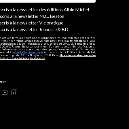
ers
nscris à la newsletter des éditions Albin Michel
nscris à la newsletter M.C. Beaton
scris à la newsletter Vie pratique
nscris à la newsletter Jeunesse & BD
s dans ce formulaire sont toutes obligatoires, et sont collectées et traitées
ditions Albin Michel, afin de recevoir nos newsletters au format digital si vous
onformément à la Loi Informatique et Libertés du 06/01/1978 modifiée et au
 2016/679, vous disposez notamment d'un droit d'accès, de rectification et
ux informations vous concernant. Vous pouvez exercer ces droits en nous
courriel à
info-site@albin-michel.fr
ou par courrier à Editions Albin Michel,
cation digitale, 22 rue Huyghens, 75014 Paris.
Plus d’information sur notre
otection de vos données personnelles
.
vre
s réglementations. Personnalisez vos préférences pour contrôler