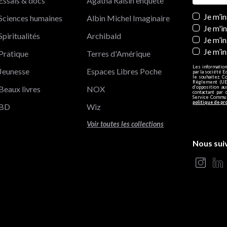
Essais & docs
Agatha Raisin enquête
Newslett
Je m’i
Sciences humaines
Albin Michel Imaginaire
Je m'i
Spiritualités
Archibald
Je m’in
Je m’i
Pratique
Terres d'Amérique
Les information
Jeunesse
Espaces Libres Poche
par la société E
le souhaitez. C
Règlement (UE)
Beaux livres
NOX
d’opposition a
contactant par 
Service Communi
politique de pr
BD
Wiz
Voir toutes les collections
Nous sui
s Options
ètres de confidentialité, en garantissant la conformité avec le