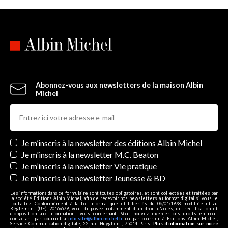
Abonnez-vous aux newsletters de la maison Albin
Michel
Newsletters
Je m’inscris à la newsletter des éditions Albin Michel
Je m'inscris à la newsletter M.C. Beaton
Je m’inscris à la newsletter Vie pratique
Je m’inscris à la newsletter Jeunesse & BD
Les informations dans ce formulaire sont toutes obligatoires, et sont collectées et traitées par
la société Editions Albin Michel, afin de recevoir nos newsletters au format digital si vous le
souhaitez. Conformément à la Loi Informatique et Libertés du 06/01/1978 modifiée et au
Règlement (UE) 2016/679, vous disposez notamment d'un droit d'accès, de rectification et
d’opposition aux informations vous concernant. Vous pouvez exercer ces droits en nous
contactant par courriel à
info-site@albin-michel.fr
ou par courrier à Editions Albin Michel,
Service Communication digitale, 22 rue Huyghens, 75014 Paris.
Plus d’information sur notre