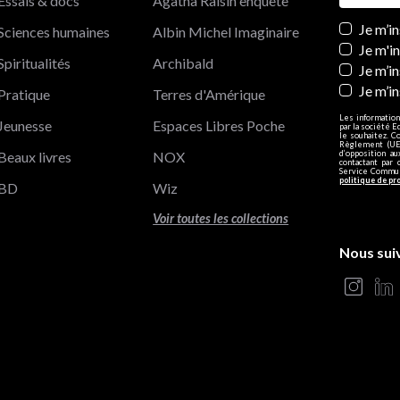
Essais & docs
Agatha Raisin enquête
Newslett
Je m’i
Sciences humaines
Albin Michel Imaginaire
Je m'i
Spiritualités
Archibald
Je m’in
Je m’i
Pratique
Terres d'Amérique
Les information
Jeunesse
Espaces Libres Poche
par la société E
le souhaitez. C
Règlement (UE)
Beaux livres
NOX
d’opposition a
contactant par 
Service Communi
politique de pr
BD
Wiz
Voir toutes les collections
Nous sui
s Options
ètres de confidentialité, en garantissant la conformité avec le