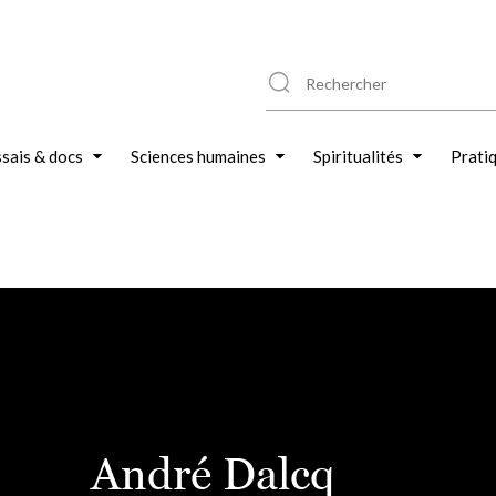
sais & docs
Sciences humaines
Spiritualités
Prati
André Dalcq