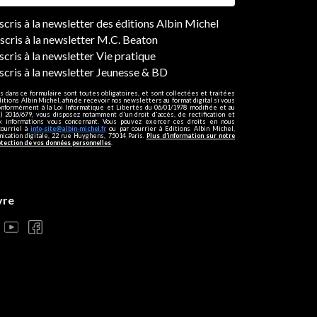
ers
nscris à la newsletter des éditions Albin Michel
nscris à la newsletter M.C. Beaton
scris à la newsletter Vie pratique
nscris à la newsletter Jeunesse & BD
s dans ce formulaire sont toutes obligatoires, et sont collectées et traitées
ditions Albin Michel, afin de recevoir nos newsletters au format digital si vous
onformément à la Loi Informatique et Libertés du 06/01/1978 modifiée et au
 2016/679, vous disposez notamment d'un droit d'accès, de rectification et
ux informations vous concernant. Vous pouvez exercer ces droits en nous
courriel à
info-site@albin-michel.fr
ou par courrier à Editions Albin Michel,
cation digitale, 22 rue Huyghens, 75014 Paris.
Plus d’information sur notre
otection de vos données personnelles
.
vre
s réglementations. Personnalisez vos préférences pour contrôler