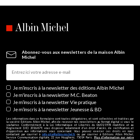
Abonnez-vous aux newsletters de la maison Albin
Michel
Newsletters
Je m’inscris à la newsletter des éditions Albin Michel
Je m'inscris à la newsletter M.C. Beaton
Je m’inscris à la newsletter Vie pratique
Je m’inscris à la newsletter Jeunesse & BD
Les informations dans ce formulaire sont toutes obligatoires, et sont collectées et traitées par
la société Editions Albin Michel, afin de recevoir nos newsletters au format digital si vous le
souhaitez. Conformément à la Loi Informatique et Libertés du 06/01/1978 modifiée et au
Règlement (UE) 2016/679, vous disposez notamment d'un droit d'accès, de rectification et
d’opposition aux informations vous concernant. Vous pouvez exercer ces droits en nous
contactant par courriel à
info-site@albin-michel.fr
ou par courrier à Editions Albin Michel,
Service Communication digitale, 22 rue Huyghens, 75014 Paris.
Plus d’information sur notre