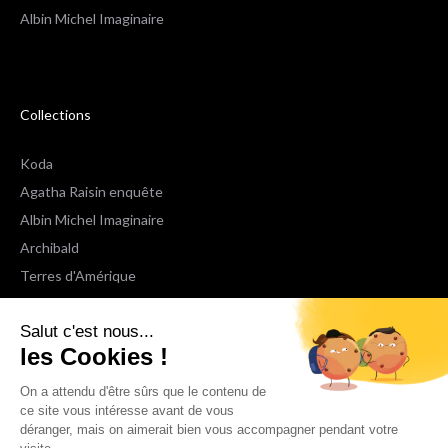
Albin Michel Imaginaire
Collections
Koda
Agatha Raisin enquête
Albin Michel Imaginaire
Archibald
Terres d'Amérique
Espaces Libres Poche
Salut c'est nous...
NOX
les Cookies !
Wiz
Voir toutes les collections
On a attendu d'être sûrs que le contenu de
ce site vous intéresse avant de vous
déranger, mais on aimerait bien vous accompagner pendant votre
Nous suivre