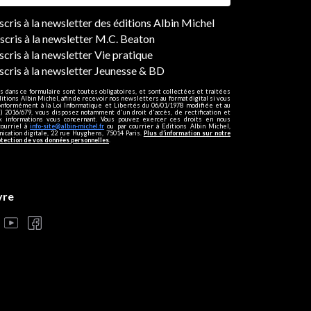
ers
nscris à la newsletter des éditions Albin Michel
nscris à la newsletter M.C. Beaton
scris à la newsletter Vie pratique
nscris à la newsletter Jeunesse & BD
s dans ce formulaire sont toutes obligatoires, et sont collectées et traitées
ditions Albin Michel, afin de recevoir nos newsletters au format digital si vous
onformément à la Loi Informatique et Libertés du 06/01/1978 modifiée et au
 2016/679, vous disposez notamment d'un droit d'accès, de rectification et
ux informations vous concernant. Vous pouvez exercer ces droits en nous
courriel à
info-site@albin-michel.fr
ou par courrier à Editions Albin Michel,
cation digitale, 22 rue Huyghens, 75014 Paris.
Plus d’information sur notre
otection de vos données personnelles
.
vre
s réglementations. Personnalisez vos préférences pour contrôler