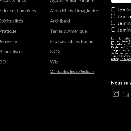
Essais & docs
Agatha Raisin enquête
Newslett
Je m’i
Sciences humaines
Albin Michel Imaginaire
Je m'i
Spiritualités
Archibald
Je m’in
Je m’i
Pratique
Terres d'Amérique
Les information
Jeunesse
Espaces Libres Poche
par la société E
le souhaitez. C
Règlement (UE)
Beaux livres
NOX
d’opposition a
contactant par 
Service Communi
politique de pr
BD
Wiz
Voir toutes les collections
Nous sui
s Options
ètres de confidentialité, en garantissant la conformité avec le