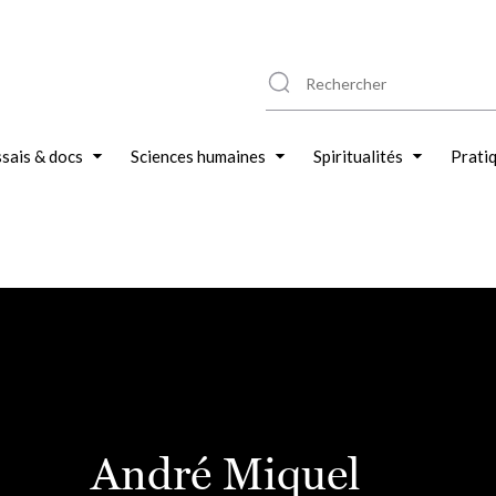
sais & docs
Sciences humaines
Spiritualités
Prati
André Miquel