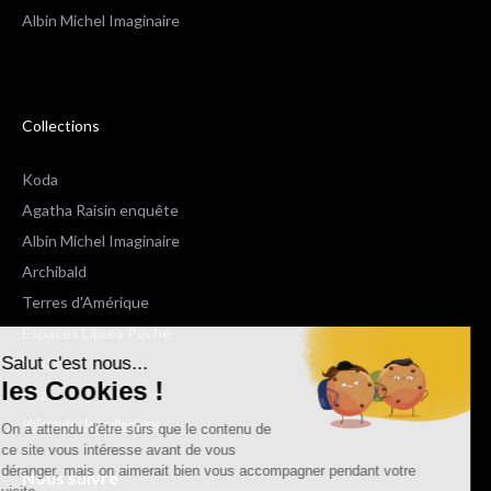
Albin Michel Imaginaire
Collections
Koda
Agatha Raisin enquête
Albin Michel Imaginaire
Archibald
Terres d'Amérique
Espaces Libres Poche
Salut c'est nous...
NOX
les Cookies !
Wiz
Voir toutes les collections
On a attendu d'être sûrs que le contenu de
ce site vous intéresse avant de vous
déranger, mais on aimerait bien vous accompagner pendant votre
Nous suivre