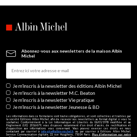
Abonnez-vous aux newsletters de la maison Albin
Michel
Newsletters
Je m’inscris à la newsletter des éditions Albin Michel
Je m'inscris à la newsletter M.C. Beaton
Je m’inscris à la newsletter Vie pratique
Je m’inscris à la newsletter Jeunesse & BD
Les informations dans ce formulaire sont toutes obligatoires, et sont collectées et traitées par
la société Editions Albin Michel, afin de recevoir nos newsletters au format digital si vous le
souhaitez. Conformément à la Loi Informatique et Libertés du 06/01/1978 modifiée et au
Règlement (UE) 2016/679, vous disposez notamment d'un droit d'accès, de rectification et
d’opposition aux informations vous concernant. Vous pouvez exercer ces droits en nous
contactant par courriel à
info-site@albin-michel.fr
ou par courrier à Editions Albin Michel,
Service Communication digitale, 22 rue Huyghens, 75014 Paris.
Plus d’information sur notre