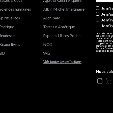
Essais & docs
Agatha Raisin enquête
Newslett
Je m’i
Sciences humaines
Albin Michel Imaginaire
Je m'i
Spiritualités
Archibald
Je m’in
Je m’i
Pratique
Terres d'Amérique
Les information
Jeunesse
Espaces Libres Poche
par la société E
le souhaitez. C
Règlement (UE)
Beaux livres
NOX
d’opposition a
contactant par 
Service Communi
politique de pr
BD
Wiz
Voir toutes les collections
Nous sui
s Options
ètres de confidentialité, en garantissant la conformité avec le