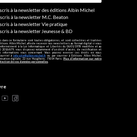
ers
nscris à la newsletter des éditions Albin Michel
nscris à la newsletter M.C. Beaton
scris à la newsletter Vie pratique
nscris à la newsletter Jeunesse & BD
s dans ce formulaire sont toutes obligatoires, et sont collectées et traitées
ditions Albin Michel, afin de recevoir nos newsletters au format digital si vous
onformément à la Loi Informatique et Libertés du 06/01/1978 modifiée et au
 2016/679, vous disposez notamment d'un droit d'accès, de rectification et
ux informations vous concernant. Vous pouvez exercer ces droits en nous
courriel à
info-site@albin-michel.fr
ou par courrier à Editions Albin Michel,
cation digitale, 22 rue Huyghens, 75014 Paris.
Plus d’information sur notre
otection de vos données personnelles
.
vre
s réglementations. Personnalisez vos préférences pour contrôler