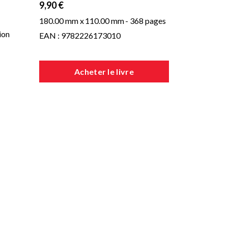
9,90 €
180.00 mm x
110.00 mm
- 368 pages
ion
EAN : 9782226173010
Acheter le livre
ois