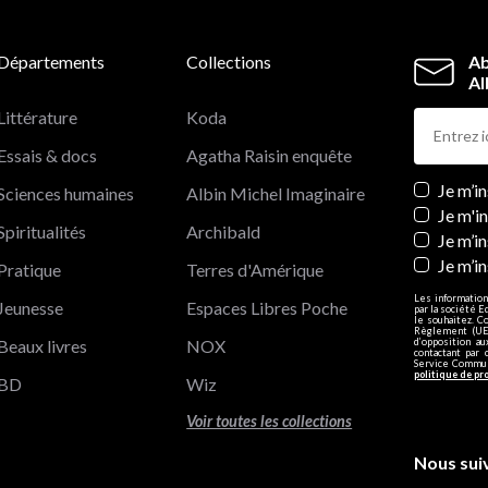
Départements
Collections
Ab
Al
Littérature
Koda
Essais & docs
Agatha Raisin enquête
Newslett
Je m’i
Sciences humaines
Albin Michel Imaginaire
Je m'i
Spiritualités
Archibald
Je m’in
Je m’i
Pratique
Terres d'Amérique
Les information
Jeunesse
Espaces Libres Poche
par la société E
le souhaitez. C
Règlement (UE)
Beaux livres
NOX
d’opposition a
contactant par 
Service Communi
politique de pr
BD
Wiz
Voir toutes les collections
Nous sui