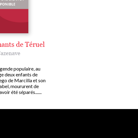
ants de Téruel
Cazenave
égende populaire, au
 deux enfants de
ego de Marcilla et son
abel, moururent de
voir été séparés.......