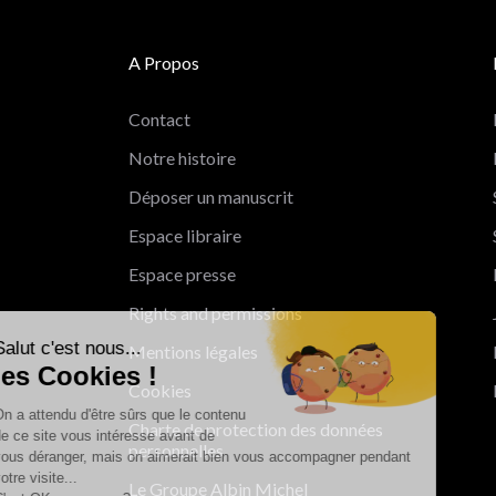
A Propos
Contact
Notre histoire
Déposer un manuscrit
Espace libraire
Espace presse
Rights and permissions
Salut c'est nous...
Mentions légales
les Cookies !
Cookies
On a attendu d'être sûrs que le contenu
Charte de protection des données
de ce site vous intéresse avant de
personnelles
vous déranger, mais on aimerait bien vous accompagner pendant
votre visite...
Le Groupe Albin Michel