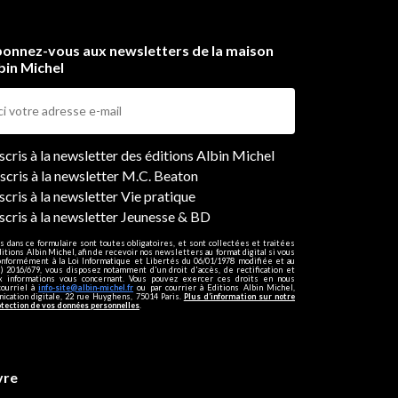
onnez-vous aux newsletters de la maison
bin Michel
ers
nscris à la newsletter des éditions Albin Michel
nscris à la newsletter M.C. Beaton
scris à la newsletter Vie pratique
nscris à la newsletter Jeunesse & BD
s dans ce formulaire sont toutes obligatoires, et sont collectées et traitées
ditions Albin Michel, afin de recevoir nos newsletters au format digital si vous
onformément à la Loi Informatique et Libertés du 06/01/1978 modifiée et au
 2016/679, vous disposez notamment d'un droit d'accès, de rectification et
ux informations vous concernant. Vous pouvez exercer ces droits en nous
courriel à
info-site@albin-michel.fr
ou par courrier à Editions Albin Michel,
cation digitale, 22 rue Huyghens, 75014 Paris.
Plus d’information sur notre
otection de vos données personnelles
.
vre