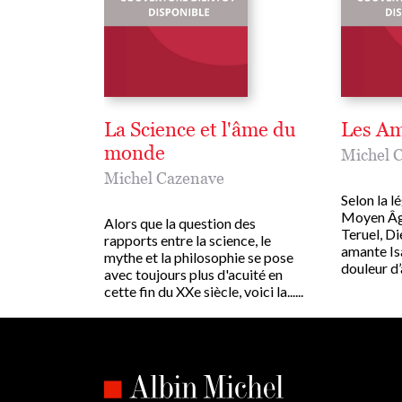
La Science et l'âme du
Les Am
monde
Michel 
Michel Cazenave
Selon la l
Moyen Âge
Alors que la question des
Teruel, Di
rapports entre la science, le
amante Is
mythe et la philosophie se pose
douleur d’a
avec toujours plus d'acuité en
cette fin du XXe siècle, voici la......