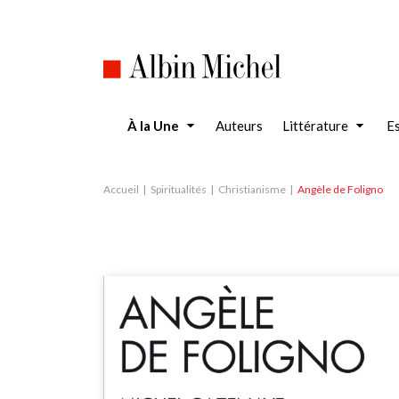
Aller
au
contenu
principal
À la Une
Auteurs
Littérature
Es
Accueil
Spiritualités
Christianisme
Angèle de Foligno