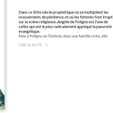
Dans ce XIIIe siècle prophétique où se multiplient les
mouvements de pénitence, et où les femmes font irrupt
sur la scène religieuse, Angèle de Foligno est l'une de
celles qui ont le plus radicalement appliqué la pauvreté
évangélique.
Née à Foligno en Ombrie, dans une famille riche, elle
connaît une jeunesse mondaine et frivole. Lors d'une
LIRE LA SUITE
communion sacrilège, elle reçoit la vision de saint Franç
d'Assise, mort vingt ans avant sa propre naissance. Elle
multiplie alors les austérités, distribue aux pauvres ce
qu'elle possède et passe pour folle aux yeux des siens.
Après la mort de trois de ses proches, elle se livre à la
pauvreté absolue. Des visions du Christ crucifié lui font
atteindre les sommets de la mystique lors de crises
violentes. Le récit qu'elle dicta de ses expériences
spirituelles demeure un des chefs-d'oeuvre de la
littérature mystique