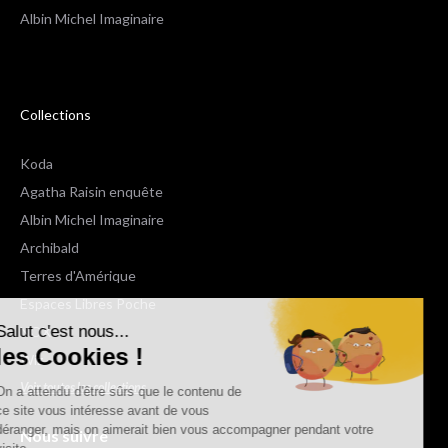
Albin Michel Imaginaire
Collections
Koda
Agatha Raisin enquête
Albin Michel Imaginaire
Archibald
Terres d'Amérique
Espaces Libres Poche
Salut c'est nous...
NOX
les Cookies !
Wiz
Voir toutes les collections
On a attendu d'être sûrs que le contenu de
ce site vous intéresse avant de vous
déranger, mais on aimerait bien vous accompagner pendant votre
Nous suivre