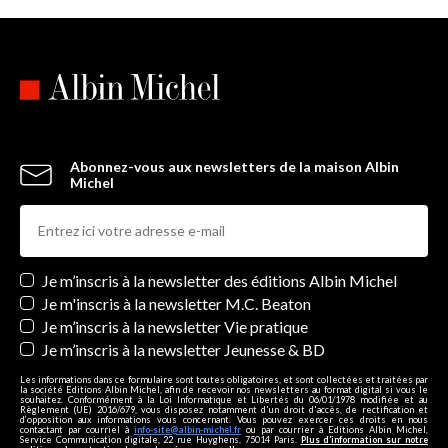
Abonnez-vous aux newsletters de la maison Albin
Michel
Newsletters
Je m’inscris à la newsletter des éditions Albin Michel
Je m'inscris à la newsletter M.C. Beaton
Je m’inscris à la newsletter Vie pratique
Je m’inscris à la newsletter Jeunesse & BD
Les informations dans ce formulaire sont toutes obligatoires, et sont collectées et traitées par
la société Editions Albin Michel, afin de recevoir nos newsletters au format digital si vous le
souhaitez. Conformément à la Loi Informatique et Libertés du 06/01/1978 modifiée et au
Règlement (UE) 2016/679, vous disposez notamment d'un droit d'accès, de rectification et
d’opposition aux informations vous concernant. Vous pouvez exercer ces droits en nous
contactant par courriel à
info-site@albin-michel.fr
ou par courrier à Editions Albin Michel,
Service Communication digitale, 22 rue Huyghens, 75014 Paris.
Plus d’information sur notre