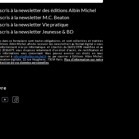
ers
nscris à la newsletter des éditions Albin Michel
nscris à la newsletter M.C. Beaton
scris à la newsletter Vie pratique
nscris à la newsletter Jeunesse & BD
s dans ce formulaire sont toutes obligatoires, et sont collectées et traitées
ditions Albin Michel, afin de recevoir nos newsletters au format digital si vous
onformément à la Loi Informatique et Libertés du 06/01/1978 modifiée et au
 2016/679, vous disposez notamment d'un droit d'accès, de rectification et
ux informations vous concernant. Vous pouvez exercer ces droits en nous
courriel à
info-site@albin-michel.fr
ou par courrier à Editions Albin Michel,
cation digitale, 22 rue Huyghens, 75014 Paris.
Plus d’information sur notre
otection de vos données personnelles
.
vre
s réglementations. Personnalisez vos préférences pour contrôler