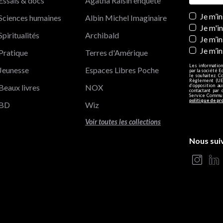
Essais & docs
Agatha Raisin enquête
Newslett
Je m’i
Sciences humaines
Albin Michel Imaginaire
Je m'i
Spiritualités
Archibald
Je m’in
Je m’i
Pratique
Terres d'Amérique
Les information
Jeunesse
Espaces Libres Poche
par la société E
le souhaitez. C
Règlement (UE)
Beaux livres
NOX
d’opposition a
contactant par 
Service Communi
politique de pr
BD
Wiz
Voir toutes les collections
Nous sui
s Options
ètres de confidentialité, en garantissant la conformité avec le