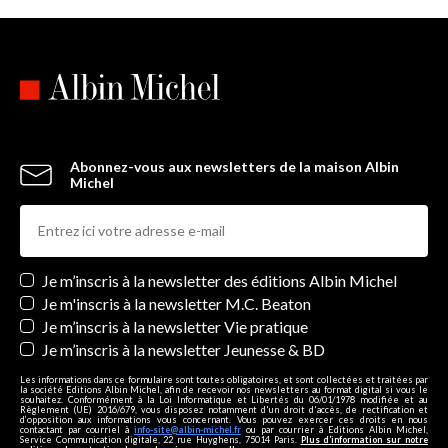
Abonnez-vous aux newsletters de la maison Albin
Michel
Newsletters
Je m’inscris à la newsletter des éditions Albin Michel
Je m'inscris à la newsletter M.C. Beaton
Je m’inscris à la newsletter Vie pratique
Je m’inscris à la newsletter Jeunesse & BD
Les informations dans ce formulaire sont toutes obligatoires, et sont collectées et traitées par
la société Editions Albin Michel, afin de recevoir nos newsletters au format digital si vous le
souhaitez. Conformément à la Loi Informatique et Libertés du 06/01/1978 modifiée et au
Règlement (UE) 2016/679, vous disposez notamment d'un droit d'accès, de rectification et
d’opposition aux informations vous concernant. Vous pouvez exercer ces droits en nous
contactant par courriel à
info-site@albin-michel.fr
ou par courrier à Editions Albin Michel,
Service Communication digitale, 22 rue Huyghens, 75014 Paris.
Plus d’information sur notre