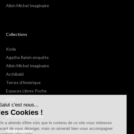
Albin Michel Imaginaire
Collections
Koda
Agatha Raisin enquête
Albin Michel Imaginaire
Archibald
Terres d'Amérique
Espaces Libres Poche
NOX
Salut c'est nous...
Wiz
les Cookies !
Voir toutes les collections
On a attendu d'être sûrs que le contenu de ce site vous intéresse
avant de vous déranger, mais on aimerait bien vous accompagner
Nous suivre