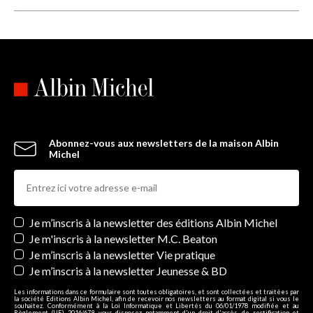
Abonnez-vous aux newsletters de la maison Albin
Michel
Newsletters
Je m’inscris à la newsletter des éditions Albin Michel
Je m'inscris à la newsletter M.C. Beaton
Je m’inscris à la newsletter Vie pratique
Je m’inscris à la newsletter Jeunesse & BD
Les informations dans ce formulaire sont toutes obligatoires, et sont collectées et traitées par
la société Editions Albin Michel, afin de recevoir nos newsletters au format digital si vous le
souhaitez. Conformément à la Loi Informatique et Libertés du 06/01/1978 modifiée et au
Règlement (UE) 2016/679, vous disposez notamment d'un droit d'accès, de rectification et