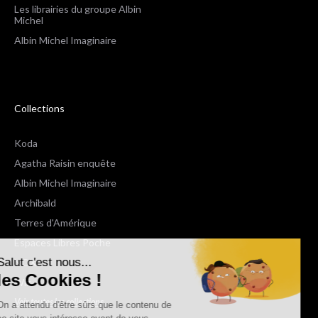
Les librairies du groupe Albin
Michel
Albin Michel Imaginaire
Collections
Koda
Agatha Raisin enquête
Albin Michel Imaginaire
Archibald
Terres d'Amérique
Espaces Libres Poche
Salut c'est nous...
NOX
les Cookies !
Wiz
Voir toutes les collections
On a attendu d'être sûrs que le contenu de