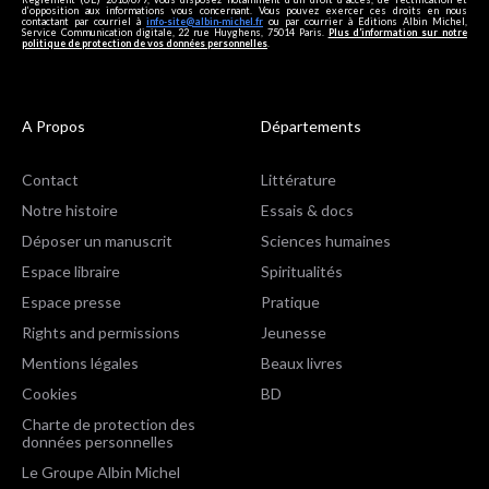
d’opposition aux informations vous concernant. Vous pouvez exercer ces droits en nous
contactant par courriel à
info-site@albin-michel.fr
ou par courrier à Editions Albin Michel,
Service Communication digitale, 22 rue Huyghens, 75014 Paris.
Plus d’information sur notre
politique de protection de vos données personnelles
.
A Propos
Départements
Contact
Littérature
Notre histoire
Essais & docs
Déposer un manuscrit
Sciences humaines
Espace libraire
Spiritualités
Espace presse
Pratique
Rights and permissions
Jeunesse
Mentions légales
Beaux livres
Cookies
BD
Charte de protection des
données personnelles
Le Groupe Albin Michel