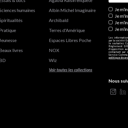
Essais & docs
Agatha Raisin enquête
Newslett
Je m’i
Sciences humaines
Albin Michel Imaginaire
Je m'i
Spiritualités
Archibald
Je m’in
Je m’i
Pratique
Terres d'Amérique
Les information
Jeunesse
Espaces Libres Poche
par la société E
le souhaitez. C
Règlement (UE)
Beaux livres
NOX
d’opposition a
contactant par 
Service Communi
politique de pr
BD
Wiz
Voir toutes les collections
Nous sui
s Options
ètres de confidentialité, en garantissant la conformité avec le