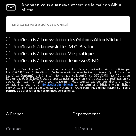
Abonnez-vous aux newsletters de la maison Albin
Michel
Newsletters
Je m’inscris à la newsletter des éditions Albin Michel
Je m'inscris à la newsletter M.C. Beaton
Je m’inscris à la newsletter Vie pratique
Je m’inscris à la newsletter Jeunesse & BD
Les informations dans ce formulaire sont toutes obligatoires, et sont collectées et traitées par
la société Editions Albin Michel, afin de recevoir nos newsletters au format digital si vous le
souhaitez. Conformément à la Loi Informatique et Libertés du 06/01/1978 modifiée et au
Règlement (UE) 2016/679, vous disposez notamment d'un droit d'accès, de rectification et
d’opposition aux informations vous concernant. Vous pouvez exercer ces droits en nous
contactant par courriel à
info-site@albin-michel.fr
ou par courrier à Editions Albin Michel,
Service Communication digitale, 22 rue Huyghens, 75014 Paris.
Plus d’information sur notre
politique de protection de vos données personnelles
.
A Propos
Départements
Contact
Littérature