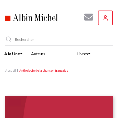
Aller
au
contenu
principal
À la Une
Auteurs
Livres
Accueil
Anthologie de la chanson française