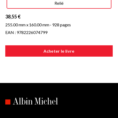
Relié
38,55 €
255.00 mm x
160.00 mm
- 928 pages
EAN : 9782226074799
Acheter le livre