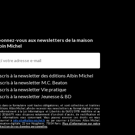
onnez-vous aux newsletters de la maison
bin Michel
ers
nscris à la newsletter des éditions Albin Michel
nscris à la newsletter M.C. Beaton
scris à la newsletter Vie pratique
nscris à la newsletter Jeunesse & BD
s dans ce formulaire sont toutes obligatoires, et sont collectées et traitées
ditions Albin Michel, afin de recevoir nos newsletters au format digital si vous
onformément à la Loi Informatique et Libertés du 06/01/1978 modifiée et au
 2016/679, vous disposez notamment d'un droit d'accès, de rectification et
ux informations vous concernant. Vous pouvez exercer ces droits en nous
courriel à
info-site@albin-michel.fr
ou par courrier à Editions Albin Michel,
cation digitale, 22 rue Huyghens, 75014 Paris.
Plus d’information sur notre
otection de vos données personnelles
.