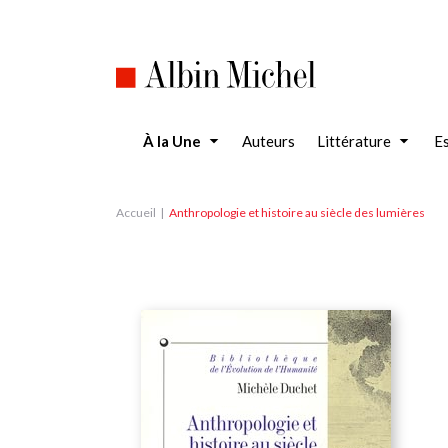
Aller
au
contenu
principal
À la Une
Auteurs
Littérature
Es
Accueil
Anthropologie et histoire au siècle des lumières