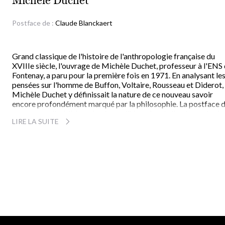
Michèle Duchet
Postface de :
Claude Blanckaert
Grand classique de l'histoire de l'anthropologie française du
XVIIIe siècle, l'ouvrage de Michèle Duchet, professeur à l'ENS
Fontenay, a paru pour la première fois en 1971. En analysant le
pensées sur l'homme de Buffon, Voltaire, Rousseau et Diderot,
Michèle Duchet y définissait la nature de ce nouveau savoir
encore profondément marqué par la philosophie. La postface 
cette nouvelle édition, signée par l'historien de l'anthropologie
LIRE LA SUITE
Claude Blanckaert, nous rappelle le contexte intellectuel de ce
publication et son importance dans les vifs débats de ces tren
dernières années autour de la question de l'homme. Entre
anthropologie structurale et "mort de l'homme", Michèle Duch
aura plaidé pour un humanisme pratique.