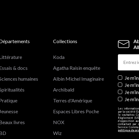
Départements
Collections
Ab
Al
Littérature
Koda
Essais & docs
Agatha Raisin enquête
Newslett
Je m’i
Sciences humaines
Albin Michel Imaginaire
Je m'i
Spiritualités
Archibald
Je m’in
Je m’i
Pratique
Terres d'Amérique
Les information
Jeunesse
Espaces Libres Poche
par la société E
le souhaitez. C
Règlement (UE)
Beaux livres
NOX
d’opposition a
contactant par 
Service Communi
politique de pr
BD
Wiz