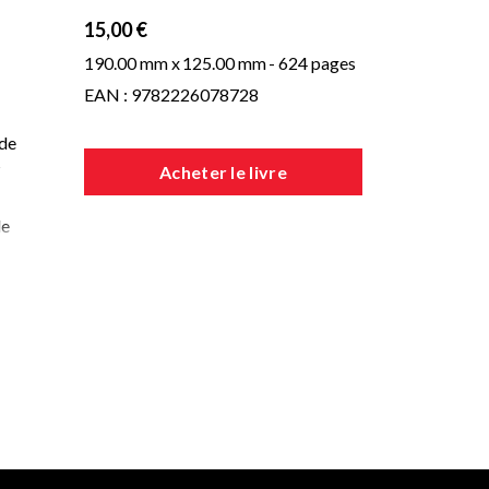
15,00 €
190.00 mm x
125.00 mm
- 624 pages
EAN : 9782226078728
 de
s
Acheter le livre
de
tte
te
et