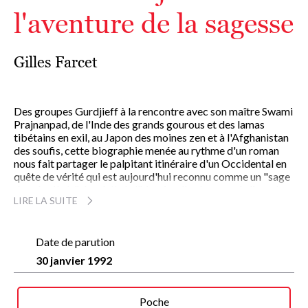
l'aventure de la sagesse
Gilles Farcet
Des groupes Gurdjieff à la rencontre avec son maître Swami
Prajnanpad, de l'Inde des grands gourous et des lamas
tibétains en exil, au Japon des moines zen et à l'Afghanistan
des soufis, cette biographie menée au rythme d'un roman
nous fait partager le palpitant itinéraire d'un Occidental en
quête de vérité qui est aujourd'hui reconnu comme un "sage
dans le siècle". Au-delà de l'histoire d'un homme, le livre de
LIRE LA SUITE
Gilles Farcet prouve, selon Arnaud Desjardins lui-même,
"qu'une génération peut en comprendre une autre,
témoignant par là que la recherche d'un sens à notre
existence est bien une quête hors du temps".
Date de parution
30 janvier 1992
Poche