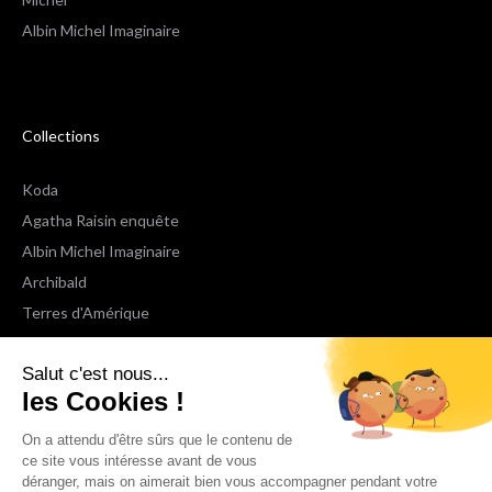
Albin Michel Imaginaire
Collections
Koda
Agatha Raisin enquête
Albin Michel Imaginaire
Archibald
Terres d'Amérique
Espaces Libres Poche
Salut c'est nous...
NOX
les Cookies !
Wiz
Voir toutes les collections
On a attendu d'être sûrs que le contenu de
ce site vous intéresse avant de vous
déranger, mais on aimerait bien vous accompagner pendant votre
Nous suivre