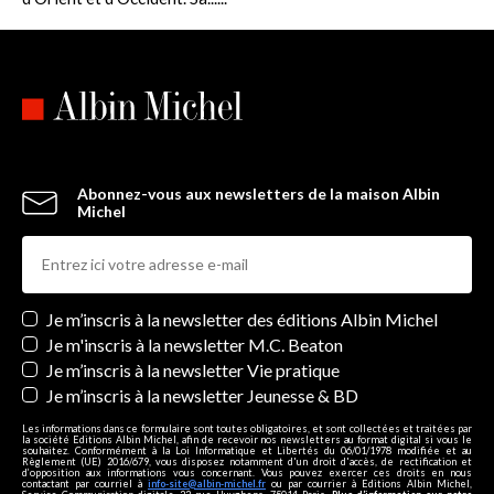
Abonnez-vous aux newsletters de la maison Albin
Michel
Newsletters
Je m’inscris à la newsletter des éditions Albin Michel
Je m'inscris à la newsletter M.C. Beaton
Je m’inscris à la newsletter Vie pratique
Je m’inscris à la newsletter Jeunesse & BD
Les informations dans ce formulaire sont toutes obligatoires, et sont collectées et traitées par
la société Editions Albin Michel, afin de recevoir nos newsletters au format digital si vous le
souhaitez. Conformément à la Loi Informatique et Libertés du 06/01/1978 modifiée et au
Règlement (UE) 2016/679, vous disposez notamment d'un droit d'accès, de rectification et
d’opposition aux informations vous concernant. Vous pouvez exercer ces droits en nous
contactant par courriel à
info-site@albin-michel.fr
ou par courrier à Editions Albin Michel,