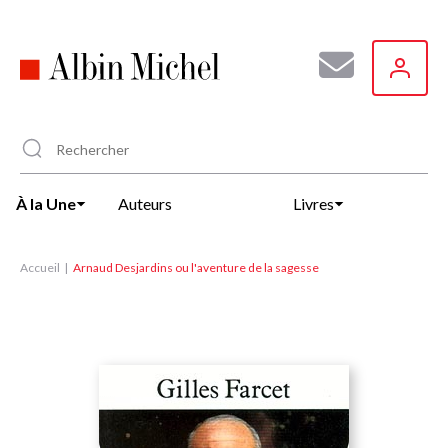
Aller
au
contenu
principal
À la Une
Auteurs
Livres
Accueil
Arnaud Desjardins ou l'aventure de la sagesse