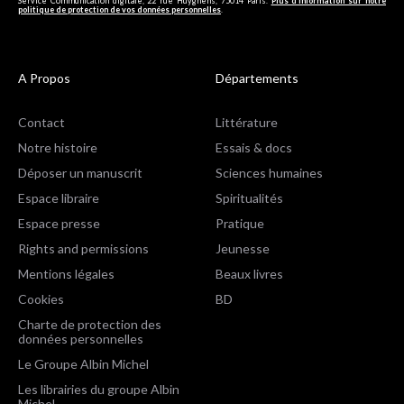
Service Communication digitale, 22 rue Huyghens, 75014 Paris.
Plus d’information sur notre
politique de protection de vos données personnelles
.
A Propos
Départements
Contact
Littérature
Notre histoire
Essais & docs
Déposer un manuscrit
Sciences humaines
Espace libraire
Spiritualités
Espace presse
Pratique
Rights and permissions
Jeunesse
Mentions légales
Beaux livres
Cookies
BD
Charte de protection des
données personnelles
Le Groupe Albin Michel
Les librairies du groupe Albin
Michel