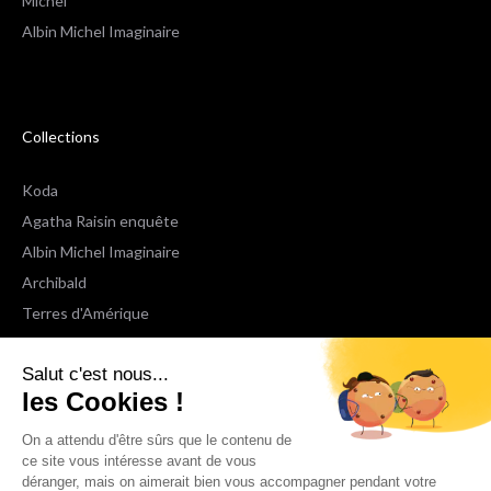
Michel
Albin Michel Imaginaire
Collections
Koda
Agatha Raisin enquête
Albin Michel Imaginaire
Archibald
Terres d'Amérique
Espaces Libres Poche
Salut c'est nous...
NOX
les Cookies !
Wiz
Voir toutes les collections
On a attendu d'être sûrs que le contenu de
ce site vous intéresse avant de vous
déranger, mais on aimerait bien vous accompagner pendant votre
Nous suivre