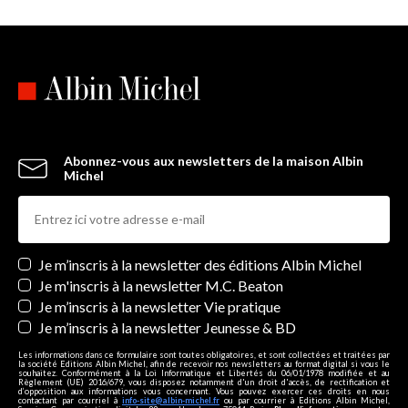
Abonnez-vous aux newsletters de la maison Albin
Michel
Newsletters
Je m’inscris à la newsletter des éditions Albin Michel
Je m'inscris à la newsletter M.C. Beaton
Je m’inscris à la newsletter Vie pratique
Je m’inscris à la newsletter Jeunesse & BD
Les informations dans ce formulaire sont toutes obligatoires, et sont collectées et traitées par
la société Editions Albin Michel, afin de recevoir nos newsletters au format digital si vous le
souhaitez. Conformément à la Loi Informatique et Libertés du 06/01/1978 modifiée et au
Règlement (UE) 2016/679, vous disposez notamment d'un droit d'accès, de rectification et
d’opposition aux informations vous concernant. Vous pouvez exercer ces droits en nous
contactant par courriel à
info-site@albin-michel.fr
ou par courrier à Editions Albin Michel,