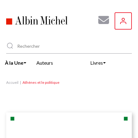
Aller
au
contenu
principal
À la Une
Auteurs
Livres
Accueil
Athènes et le politique