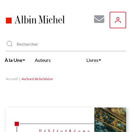
Aller
au
contenu
principal
À la Une
Auteurs
Livres
Accueil
Au bord de la falaise