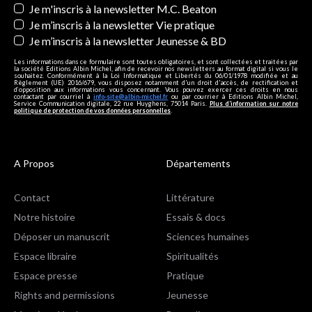
Je m'inscris à la newsletter M.C. Beaton
Je m’inscris à la newsletter Vie pratique
Je m’inscris à la newsletter Jeunesse & BD
Les informations dans ce formulaire sont toutes obligatoires, et sont collectées et traitées par
la société Editions Albin Michel, afin de recevoir nos newsletters au format digital si vous le
souhaitez. Conformément à la Loi Informatique et Libertés du 06/01/1978 modifiée et au
Règlement (UE) 2016/679, vous disposez notamment d'un droit d'accès, de rectification et
d’opposition aux informations vous concernant. Vous pouvez exercer ces droits en nous
contactant par courriel à
info-site@albin-michel.fr
ou par courrier à Editions Albin Michel,
Service Communication digitale, 22 rue Huyghens, 75014 Paris.
Plus d’information sur notre
politique de protection de vos données personnelles
.
A Propos
Départements
Contact
Littérature
Notre histoire
Essais & docs
Déposer un manuscrit
Sciences humaines
Espace libraire
Spiritualités
Espace presse
Pratique
Rights and permissions
Jeunesse