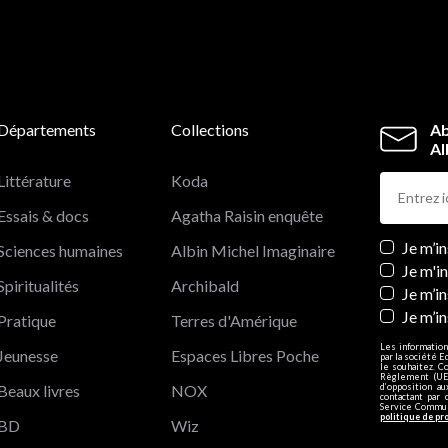
Superbe "portrait de famille", ce récit bouleversant nous initie 
un monde inconnu et nous fait comprendre la force vitale des
traditions chez les Navajos. Mais au-delà de l'histoire, de la
culture, du mode de vie et de la spiritualité d'un peuple, ce
document est aussi une passionnante réflexion sur l'identité.
Départements
Collections
Ab
Al
Littérature
Koda
Essais & docs
Agatha Raisin enquête
Newslett
Je m’i
Sciences humaines
Albin Michel Imaginaire
Je m'i
Spiritualités
Archibald
Je m’in
Je m’i
Pratique
Terres d'Amérique
Les information
Jeunesse
Espaces Libres Poche
par la société E
le souhaitez. C
Règlement (UE)
Beaux livres
NOX
d’opposition a
contactant par 
Service Communi
politique de pr
BD
Wiz