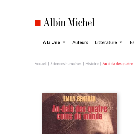
Aller
au
contenu
principal
À la Une
Auteurs
Littérature
Es
Accueil
Sciences humaines
Histoire
Au-delà des quatre