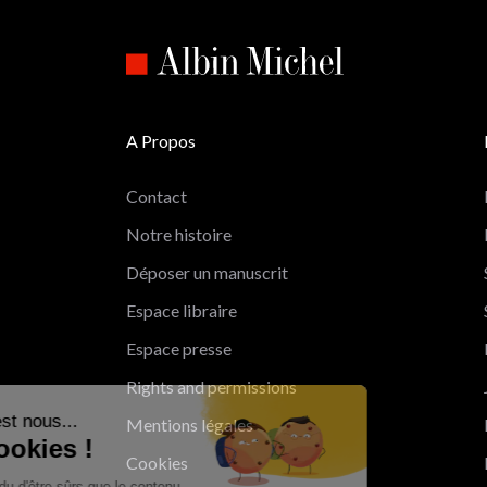
A Propos
Contact
Notre histoire
Déposer un manuscrit
Espace libraire
Espace presse
Rights and permissions
Salut c'est nous...
Mentions légales
les Cookies !
Cookies
On a attendu d'être sûrs que le contenu