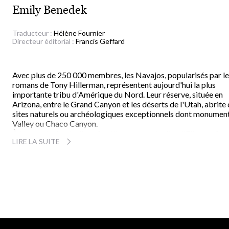
Emily Benedek
Traducteur :
Hélène Fournier
Directeur éditorial :
Francis Geffard
Avec plus de 250 000 membres, les Navajos, popularisés par l
romans de Tony Hillerman, représentent aujourd'hui la plus
importante tribu d'Amérique du Nord. Leur réserve, située en
Arizona, entre le Grand Canyon et les déserts de l'Utah, abrite
sites naturels ou archéologiques exceptionnels dont monumen
Valley ou Chaco Canyon.
À travers le destin d'une famille et en particulier d'Ella, une f
LIRE LA SUITE
navajo, Emily Benedek esquisse les contours d'une culture viva
et complexe, régie par le sacré et l'attachement aux quatre
montagnes sacrées qui délimitent leur terre : les
quatre coins du
monde
navajo. Une culture où coexistent, grâce à l'étonnante
capacité d'assimilation des Navajos, les valeurs d'hier et
d'aujourd'hui : la société traditionnelle, un univers de visions et
d'esprits, et le monde contemporain, matérialiste et moderne.
Pour franchir cette frontière entre deux mondes, il faut concili
deux visions de l'univers et de la vie radicalement opposées.