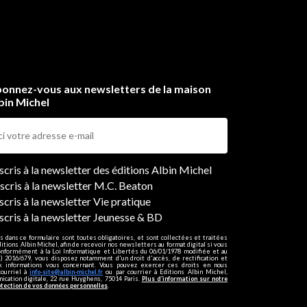
à
onnez-vous aux newsletters de la maison
bin Michel
ers
nscris à la newsletter des éditions Albin Michel
nscris à la newsletter M.C. Beaton
scris à la newsletter Vie pratique
nscris à la newsletter Jeunesse & BD
s dans ce formulaire sont toutes obligatoires, et sont collectées et traitées
ditions Albin Michel, afin de recevoir nos newsletters au format digital si vous
onformément à la Loi Informatique et Libertés du 06/01/1978 modifiée et au
 2016/679, vous disposez notamment d'un droit d'accès, de rectification et
ux informations vous concernant. Vous pouvez exercer ces droits en nous
courriel à
info-site@albin-michel.fr
ou par courrier à Editions Albin Michel,
cation digitale, 22 rue Huyghens, 75014 Paris.
Plus d’information sur notre
otection de vos données personnelles
.