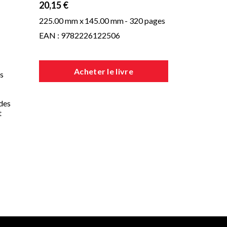
20,15 €
225.00 mm x
145.00 mm
- 320 pages
EAN : 9782226122506
Acheter le livre
es
 des
t
emme
nte
er