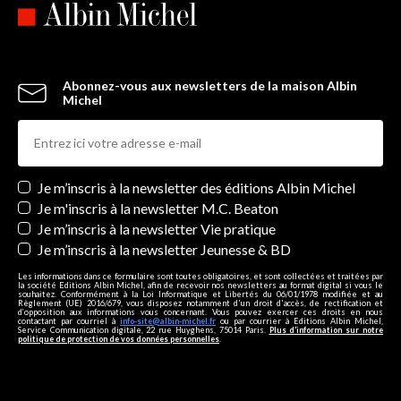
Abonnez-vous aux newsletters de la maison Albin
Michel
Newsletters
Je m’inscris à la newsletter des éditions Albin Michel
Je m'inscris à la newsletter M.C. Beaton
Je m’inscris à la newsletter Vie pratique
Je m’inscris à la newsletter Jeunesse & BD
Les informations dans ce formulaire sont toutes obligatoires, et sont collectées et traitées par
la société Editions Albin Michel, afin de recevoir nos newsletters au format digital si vous le
souhaitez. Conformément à la Loi Informatique et Libertés du 06/01/1978 modifiée et au
Règlement (UE) 2016/679, vous disposez notamment d'un droit d'accès, de rectification et
d’opposition aux informations vous concernant. Vous pouvez exercer ces droits en nous
contactant par courriel à
info-site@albin-michel.fr
ou par courrier à Editions Albin Michel,
Service Communication digitale, 22 rue Huyghens, 75014 Paris.
Plus d’information sur notre
politique de protection de vos données personnelles
.