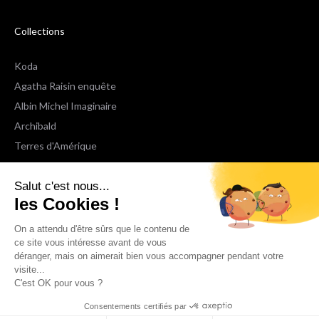
Collections
Koda
Agatha Raisin enquête
Albin Michel Imaginaire
Archibald
Terres d'Amérique
Espaces Libres Poche
Salut c'est nous...
NOX
les Cookies !
Wiz
Voir toutes les collections
On a attendu d'être sûrs que le contenu de
ce site vous intéresse avant de vous
déranger, mais on aimerait bien vous accompagner pendant votre
Nous suivre
visite...
C'est OK pour vous ?
Consentements certifiés par