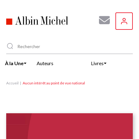
Aller
au
contenu
principal
À la Une
Auteurs
Livres
Accueil
Aucun intérêt au point de vue national