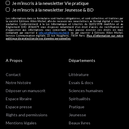
Je m’inscris à la newsletter Vie pratique
Je m’inscris à la newsletter Jeunesse & BD
Les informations dans ce formulaire sont toutes obligatoires, et sont collectées et traitées par
la société Editions Albin Michel, afin de recevoir nos newsletters au format digital si vous le
souhaitez. Conformément à la Loi Informatique et Libertés du 06/01/1978 modifiée et au
Règlement (UE) 2016/679, vous disposez notamment d'un droit d'accès, de rectification et
d’opposition aux informations vous concernant. Vous pouvez exercer ces droits en nous
contactant par courriel à
info-site@albin-michel.fr
ou par courrier à Editions Albin Michel,
Service Communication digitale, 22 rue Huyghens, 75014 Paris.
Plus d’information sur notre
politique de protection de vos données personnelles
.
A Propos
Départements
Contact
Littérature
Notre histoire
Essais & docs
Déposer un manuscrit
Sciences humaines
Espace libraire
Spiritualités
Espace presse
Pratique
Rights and permissions
Jeunesse
Mentions légales
Beaux livres