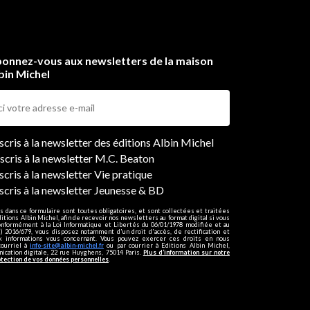
onnez-vous aux newsletters de la maison
bin Michel
ers
nscris à la newsletter des éditions Albin Michel
nscris à la newsletter M.C. Beaton
scris à la newsletter Vie pratique
nscris à la newsletter Jeunesse & BD
s dans ce formulaire sont toutes obligatoires, et sont collectées et traitées
ditions Albin Michel, afin de recevoir nos newsletters au format digital si vous
onformément à la Loi Informatique et Libertés du 06/01/1978 modifiée et au
 2016/679, vous disposez notamment d'un droit d'accès, de rectification et
ux informations vous concernant. Vous pouvez exercer ces droits en nous
courriel à
info-site@albin-michel.fr
ou par courrier à Editions Albin Michel,
cation digitale, 22 rue Huyghens, 75014 Paris.
Plus d’information sur notre
otection de vos données personnelles
.