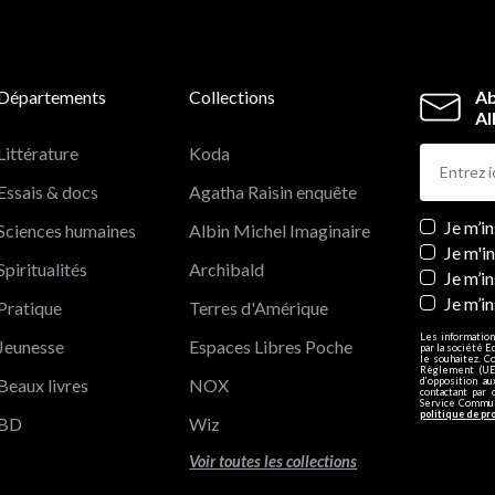
Départements
Collections
Ab
Al
Littérature
Koda
Essais & docs
Agatha Raisin enquête
Newslett
Je m’i
Sciences humaines
Albin Michel Imaginaire
Je m'i
Spiritualités
Archibald
Je m’in
Je m’i
Pratique
Terres d'Amérique
Les information
Jeunesse
Espaces Libres Poche
par la société E
le souhaitez. C
Règlement (UE)
Beaux livres
NOX
d’opposition a
contactant par 
Service Communi
politique de pr
BD
Wiz
Voir toutes les collections