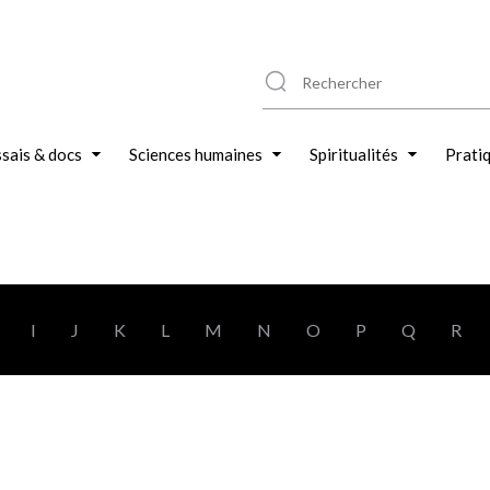
sais & docs
Sciences humaines
Spiritualités
Prati
I
J
K
L
M
N
O
P
Q
R