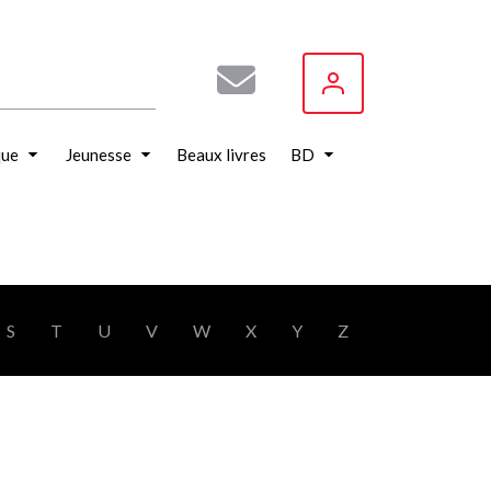
que
Jeunesse
Beaux livres
BD
S
T
U
V
W
X
Y
Z