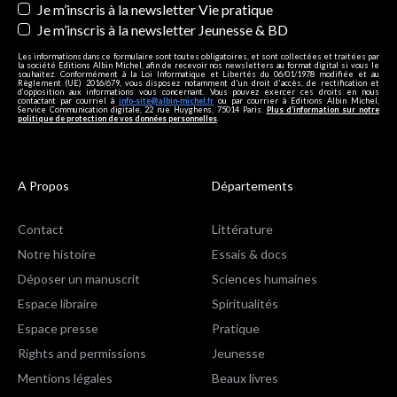
Je m’inscris à la newsletter Vie pratique
Je m’inscris à la newsletter Jeunesse & BD
Les informations dans ce formulaire sont toutes obligatoires, et sont collectées et traitées par
la société Editions Albin Michel, afin de recevoir nos newsletters au format digital si vous le
souhaitez. Conformément à la Loi Informatique et Libertés du 06/01/1978 modifiée et au
Règlement (UE) 2016/679, vous disposez notamment d'un droit d'accès, de rectification et
d’opposition aux informations vous concernant. Vous pouvez exercer ces droits en nous
contactant par courriel à
info-site@albin-michel.fr
ou par courrier à Editions Albin Michel,
Service Communication digitale, 22 rue Huyghens, 75014 Paris.
Plus d’information sur notre
politique de protection de vos données personnelles
.
A Propos
Départements
Contact
Littérature
Notre histoire
Essais & docs
Déposer un manuscrit
Sciences humaines
Espace libraire
Spiritualités
Espace presse
Pratique
Rights and permissions
Jeunesse
Mentions légales
Beaux livres