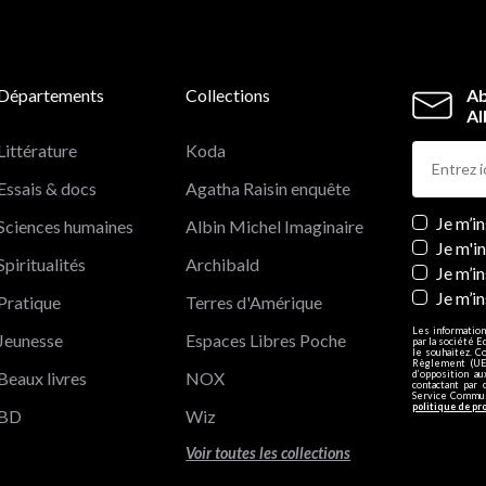
Départements
Collections
Ab
Al
Littérature
Koda
Essais & docs
Agatha Raisin enquête
Newslett
Je m’i
Sciences humaines
Albin Michel Imaginaire
Je m'i
Spiritualités
Archibald
Je m’in
Je m’i
Pratique
Terres d'Amérique
Les information
Jeunesse
Espaces Libres Poche
par la société E
le souhaitez. C
Règlement (UE)
Beaux livres
NOX
d’opposition a
contactant par 
Service Communi
politique de pr
BD
Wiz
Voir toutes les collections