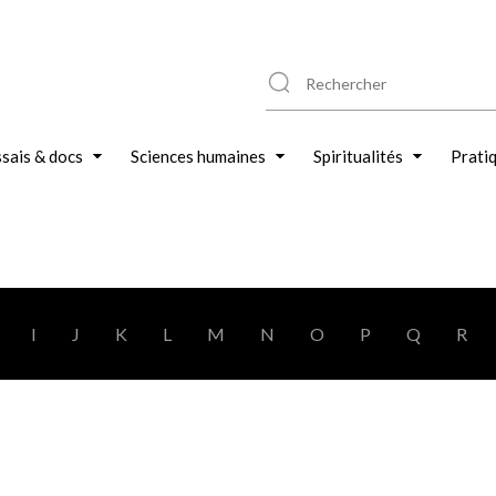
sais & docs
Sciences humaines
Spiritualités
Prati
I
J
K
L
M
N
O
P
Q
R