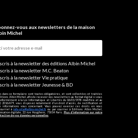
onnez-vous aux newsletters de la maison
bin Michel
ers
nscris à la newsletter des éditions Albin Michel
nscris à la newsletter M.C. Beaton
scris à la newsletter Vie pratique
nscris à la newsletter Jeunesse & BD
s dans ce formulaire sont toutes obligatoires, et sont collectées et traitées
ditions Albin Michel, afin de recevoir nos newsletters au format digital si vous
onformément à la Loi Informatique et Libertés du 06/01/1978 modifiée et au
 2016/679, vous disposez notamment d'un droit d'accès, de rectification et
ux informations vous concernant. Vous pouvez exercer ces droits en nous
courriel à
info-site@albin-michel.fr
ou par courrier à Editions Albin Michel,
cation digitale, 22 rue Huyghens, 75014 Paris.
Plus d’information sur notre
otection de vos données personnelles
.