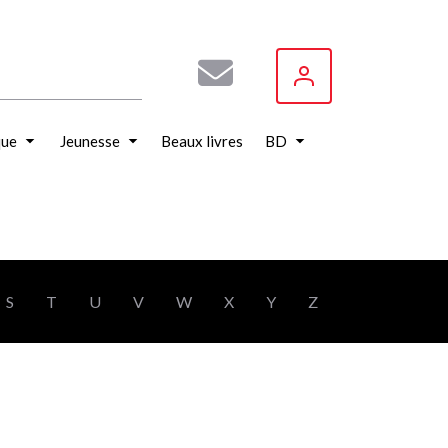
que
Jeunesse
Beaux livres
BD
S
T
U
V
W
X
Y
Z