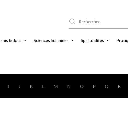
sais & docs
Sciences humaines
Spiritualités
Prati
I
J
K
L
M
N
O
P
Q
R