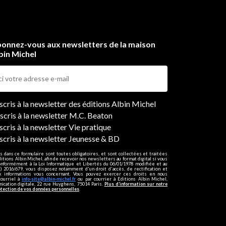
onnez-vous aux newsletters de la maison
bin Michel
ers
nscris à la newsletter des éditions Albin Michel
nscris à la newsletter M.C. Beaton
scris à la newsletter Vie pratique
nscris à la newsletter Jeunesse & BD
s dans ce formulaire sont toutes obligatoires, et sont collectées et traitées
ditions Albin Michel, afin de recevoir nos newsletters au format digital si vous
onformément à la Loi Informatique et Libertés du 06/01/1978 modifiée et au
 2016/679, vous disposez notamment d'un droit d'accès, de rectification et
ux informations vous concernant. Vous pouvez exercer ces droits en nous
courriel à
info-site@albin-michel.fr
ou par courrier à Editions Albin Michel,
cation digitale, 22 rue Huyghens, 75014 Paris.
Plus d’information sur notre
otection de vos données personnelles
.