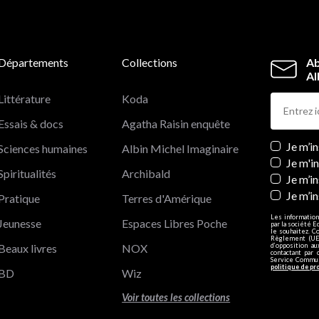
Départements
Collections
Ab
Al
Littérature
Koda
Essais & docs
Agatha Raisin enquête
Newslett
Je m’i
Sciences humaines
Albin Michel Imaginaire
Je m'i
Spiritualités
Archibald
Je m’in
Je m’i
Pratique
Terres d'Amérique
Les information
Jeunesse
Espaces Libres Poche
par la société E
le souhaitez. C
Règlement (UE)
Beaux livres
NOX
d’opposition a
contactant par 
Service Communi
politique de pr
BD
Wiz
Voir toutes les collections