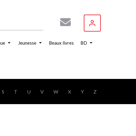
que
Jeunesse
Beaux livres
BD
S
T
U
V
W
X
Y
Z