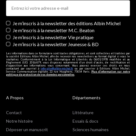
Newsletters
Je m’inscris à la newsletter des éditions Albin Michel
Je m'inscris à la newsletter M.C. Beaton
Je m’inscris à la newsletter Vie pratique
Je m’inscris à la newsletter Jeunesse & BD
Les informations dans ce formulaire sont toutes obligatoires, et sont collectées et traitées par
la société Editions Albin Michel, afin de recevoir nos newsletters au format digital si vous le
souhaitez. Conformément à la Loi Informatique et Libertés du 06/01/1978 modifiée et au
Règlement (UE) 2016/679, vous disposez notamment d'un droit d'accès, de rectification et
d’opposition aux informations vous concernant. Vous pouvez exercer ces droits en nous
contactant par courriel à
info-site@albin-michel.fr
ou par courrier à Editions Albin Michel,
Service Communication digitale, 22 rue Huyghens, 75014 Paris.
Plus d’information sur notre
politique de protection de vos données personnelles
.
A Propos
Départements
Contact
Littérature
Notre histoire
Essais & docs
Déposer un manuscrit
Sciences humaines