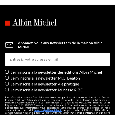
Abonnez-vous aux newsletters de la maison Albin
Michel
Newsletters
Je m’inscris à la newsletter des éditions Albin Michel
Je m'inscris à la newsletter M.C. Beaton
Je m’inscris à la newsletter Vie pratique
Je m’inscris à la newsletter Jeunesse & BD
Les informations dans ce formulaire sont toutes obligatoires, et sont collectées et traitées par
la société Editions Albin Michel, afin de recevoir nos newsletters au format digital si vous le
souhaitez. Conformément à la Loi Informatique et Libertés du 06/01/1978 modifiée et au
Règlement (UE) 2016/679, vous disposez notamment d'un droit d'accès, de rectification et
d’opposition aux informations vous concernant. Vous pouvez exercer ces droits en nous
contactant par courriel à
info-site@albin-michel.fr
ou par courrier à Editions Albin Michel,
Service Communication digitale, 22 rue Huyghens, 75014 Paris.
Plus d’information sur notre