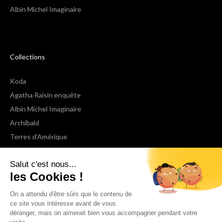
Albin Michel Imaginaire
Collections
Koda
Agatha Raisin enquête
Albin Michel Imaginaire
Archibald
Terres d'Amérique
Espaces Libres Poche
Salut c'est nous...
NOX
les Cookies !
Wiz
Voir toutes les collections
On a attendu d'être sûrs que le contenu de
ce site vous intéresse avant de vous
déranger, mais on aimerait bien vous accompagner pendant votre
Nous suivre