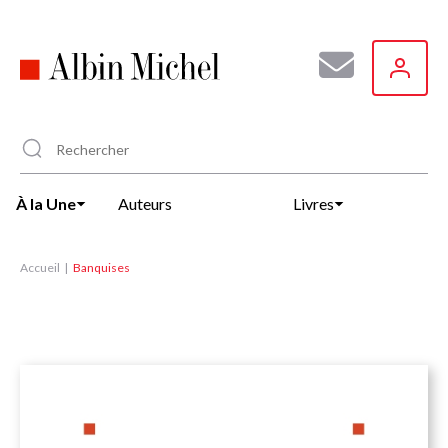
Aller
au
contenu
principal
À la Une
Auteurs
Livres
Accueil
Banquises