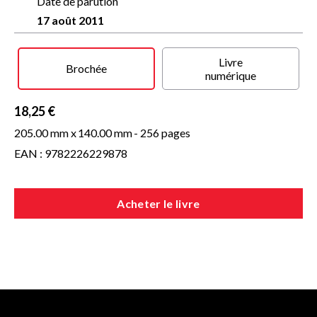
Valentine Goby, l'auteur de
Date de parution
Qui touche à mon corps je le tue
et
Des corps en silence
, nous emporte sur ces terres qui
17 août 2011
s'effacent dans un grand livre sur le désenchantement du
monde.
Livre
Brochée
numérique
18,25 €
205.00 mm x
140.00 mm
- 256 pages
EAN : 9782226229878
Acheter le livre