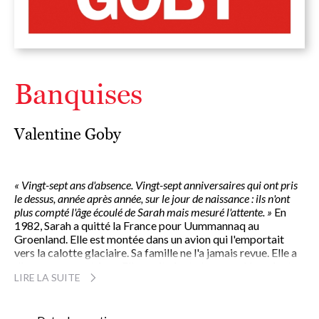
Banquises
Valentine Goby
« Vingt-sept ans d'absence. Vingt-sept anniversaires qui ont pris
le dessus, année après année, sur le jour de naissance : ils n'ont
plus compté l'âge écoulé de Sarah mais mesuré l'attente. »
En
1982, Sarah a quitté la France pour Uummannaq au
Groenland. Elle est montée dans un avion qui l'emportait
vers la calotte glaciaire. Sa famille ne l'a jamais revue. Elle a
disparu, corps et âme. Elle avait vingt-deux ans. Lisa, vingt-
LIRE LA SUITE
sept ans plus tard, part sur les traces de sa soeur. Elle
découvre un territoire dévasté et une population qui voit se
réduire comme peau de chagrin son domaine de glace.