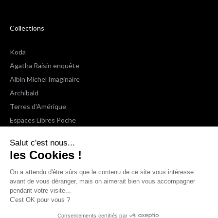
Collections
Koda
Agatha Raisin enquête
Albin Michel Imaginaire
Archibald
Terres d'Amérique
Espaces Libres Poche
Salut c'est nous...
NOX
les Cookies !
Wiz
Voir toutes les collections
On a attendu d'être sûrs que le contenu de
ce site vous intéresse avant de vous
déranger, mais on aimerait bien vous accompagner pendant votre
Nous suivre
visite...
C'est OK pour vous ?
Consentements certifiés par