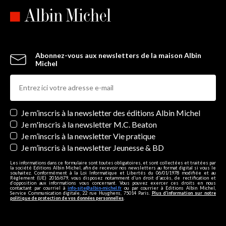
Abonnez-vous aux newsletters de la maison Albin
Michel
Newsletters
Je m’inscris à la newsletter des éditions Albin Michel
Je m'inscris à la newsletter M.C. Beaton
Je m’inscris à la newsletter Vie pratique
Je m’inscris à la newsletter Jeunesse & BD
Les informations dans ce formulaire sont toutes obligatoires, et sont collectées et traitées par
la société Editions Albin Michel, afin de recevoir nos newsletters au format digital si vous le
souhaitez. Conformément à la Loi Informatique et Libertés du 06/01/1978 modifiée et au
Règlement (UE) 2016/679, vous disposez notamment d'un droit d'accès, de rectification et
d’opposition aux informations vous concernant. Vous pouvez exercer ces droits en nous
contactant par courriel à
info-site@albin-michel.fr
ou par courrier à Editions Albin Michel,
Service Communication digitale, 22 rue Huyghens, 75014 Paris.
Plus d’information sur notre
politique de protection de vos données personnelles
.