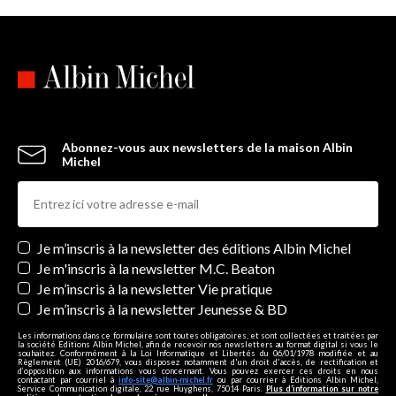
Abonnez-vous aux newsletters de la maison Albin
Michel
Newsletters
Je m’inscris à la newsletter des éditions Albin Michel
Je m'inscris à la newsletter M.C. Beaton
Je m’inscris à la newsletter Vie pratique
Je m’inscris à la newsletter Jeunesse & BD
Les informations dans ce formulaire sont toutes obligatoires, et sont collectées et traitées par
la société Editions Albin Michel, afin de recevoir nos newsletters au format digital si vous le
souhaitez. Conformément à la Loi Informatique et Libertés du 06/01/1978 modifiée et au
Règlement (UE) 2016/679, vous disposez notamment d'un droit d'accès, de rectification et
d’opposition aux informations vous concernant. Vous pouvez exercer ces droits en nous
contactant par courriel à
info-site@albin-michel.fr
ou par courrier à Editions Albin Michel,
Service Communication digitale, 22 rue Huyghens, 75014 Paris.
Plus d’information sur notre