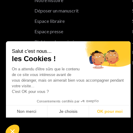
Notre histoire
Déposer un manuscrit
Espace libraire
Espace presse
Rights and permissions
Salut c'est nous...
Mentions légales
les Cookies !
Cookies
On a attendu d'être sûrs que le contenu
Charte de protection des données
de ce site vous intéresse avant de
personnelles
vous déranger, mais on aimerait bien vous accompagner pendant
votre visite...
Le Groupe Albin Michel
C'est OK pour vous ?
Les librairies du groupe Albin Michel
Consentements certifiés par
Albin Michel Imaginaire
Non merci
Je choisis
OK pour moi
Axeptio consent
Plateforme de Gestion du Consentement : Personnalisez vo
Notre plateforme vous permet d'adapter et de gérer vos param