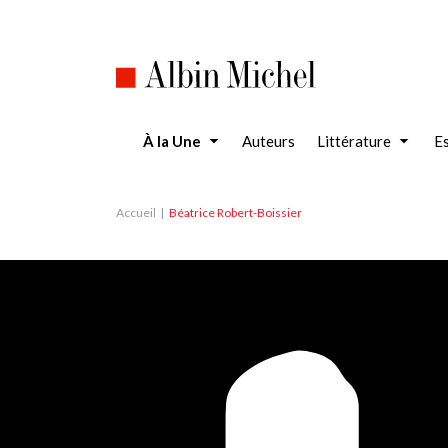
Aller
au
contenu
principal
À la Une
Auteurs
Littérature
Es
Accueil
Béatrice Robert-Boissier