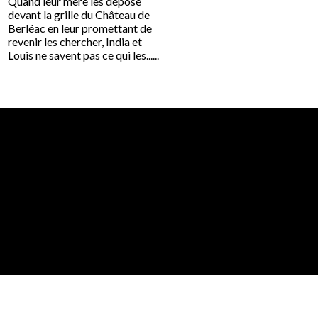
Quand leur mère les dépose
n’est une féroce envie
devant la grille du Château de
d’indépendance. Elles von
Berléac en leur promettant de
pourtant se lancer ensem
revenir les chercher, India et
une aventure qui les mènera
Louis ne savent pas ce qui les......