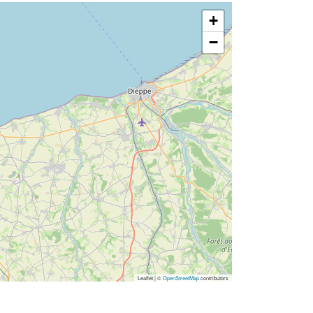
+
−
Leaflet | ©
OpenStreetMap
contributors