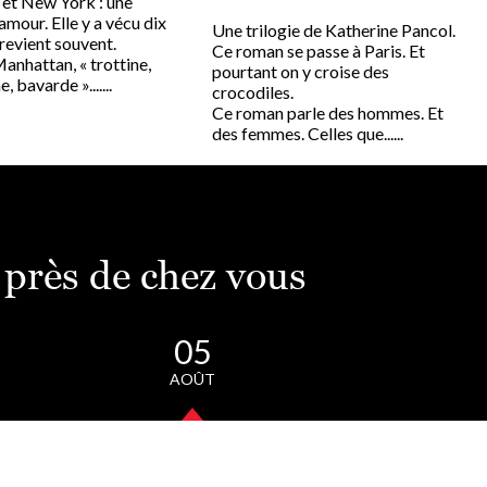
 et New York : une
’amour. Elle y a vécu dix
Une trilogie de Katherine Pancol.
y revient souvent.
Ce roman se passe à Paris. Et
anhattan, « trottine,
pourtant on y croise des
 bavarde ».......
crocodiles.
Ce roman parle des hommes. Et
des femmes. Celles que......
 près de chez vous
05
AOÛT