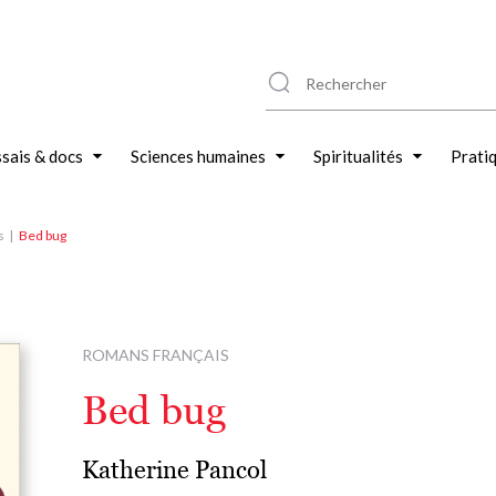
sais & docs
Sciences humaines
Spiritualités
Prati
s
Bed bug
ROMANS FRANÇAIS
Bed bug
Katherine Pancol