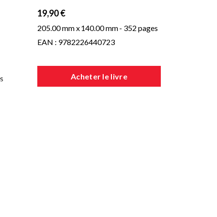
19,90 €
205.00 mm x
140.00 mm
- 352 pages
EAN : 9782226440723
Acheter le livre
es
.
s
’un
nce,