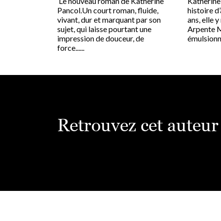
Le nouveau roman de Katherine
Katherine
Pancol.Un court roman, fluide,
histoire d
vivant, dur et marquant par son
ans, elle 
sujet, qui laisse pourtant une
Arpente M
impression de douceur, de
émulsionne,
force......
Retrouvez cet auteur