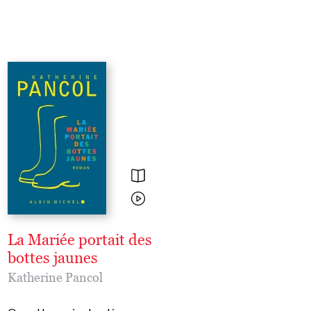
La Mariée portait des
Eugène et moi
bottes jaunes
Katherine Pancol
,
Anne Boudart
Katherine Pancol
Elles n’ont rien en commun