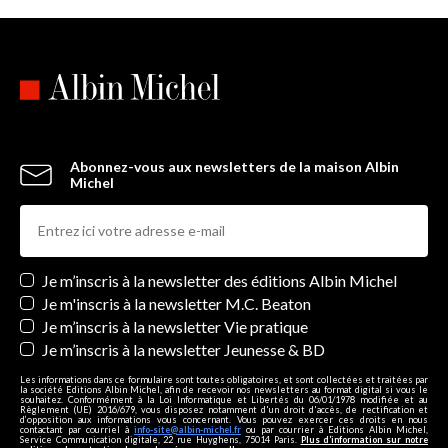
Abonnez-vous aux newsletters de la maison Albin
Michel
Newsletters
Je m’inscris à la newsletter des éditions Albin Michel
Je m'inscris à la newsletter M.C. Beaton
Je m’inscris à la newsletter Vie pratique
Je m’inscris à la newsletter Jeunesse & BD
Les informations dans ce formulaire sont toutes obligatoires, et sont collectées et traitées par
la société Editions Albin Michel, afin de recevoir nos newsletters au format digital si vous le
souhaitez. Conformément à la Loi Informatique et Libertés du 06/01/1978 modifiée et au
Règlement (UE) 2016/679, vous disposez notamment d'un droit d'accès, de rectification et
d’opposition aux informations vous concernant. Vous pouvez exercer ces droits en nous
contactant par courriel à
info-site@albin-michel.fr
ou par courrier à Editions Albin Michel,
Service Communication digitale, 22 rue Huyghens, 75014 Paris.
Plus d’information sur notre