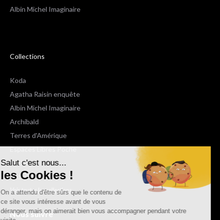
Albin Michel Imaginaire
Collections
Koda
Agatha Raisin enquête
Albin Michel Imaginaire
Archibald
Terres d'Amérique
Espaces Libres Poche
Salut c'est nous...
NOX
les Cookies !
Wiz
Voir toutes les collections
On a attendu d'être sûrs que le contenu de
ce site vous intéresse avant de vous
déranger, mais on aimerait bien vous accompagner pendant votre
Nous suivre