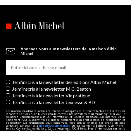
Abonnez-vous aux newsletters de la maison Albin
Michel
Newsletters
Je m’inscris à la newsletter des éditions Albin Michel
Je m'inscris à la newsletter M.C. Beaton
Je m’inscris à la newsletter Vie pratique
Je m’inscris à la newsletter Jeunesse & BD
Les informations dans ce formulaire sont toutes obligatoires, et sont collectées et traitées par
la société Editions Albin Michel, afin de recevoir nos newsletters au format digital si vous le
souhaitez. Conformément à la Loi Informatique et Libertés du 06/01/1978 modifiée et au
Règlement (UE) 2016/679, vous disposez notamment d'un droit d'accès, de rectification et
d’opposition aux informations vous concernant. Vous pouvez exercer ces droits en nous
contactant par courriel à
info-site@albin-michel.fr
ou par courrier à Editions Albin Michel,
Service Communication digitale, 22 rue Huyghens, 75014 Paris.
Plus d’information sur notre